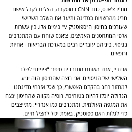
לעמוד הפייסבוק של החדשות
מת'יו צ'אנס, כתב CNN במוסקבה, הצליח לקבל אישור
חריג מהרשויות במדינה ותיעד את השלב השלישי
שעורכים בחיסון ה"ספוטניק V" בימים אלו. בין עשרות
אלפי המתחסנים האמיצים, צ'אנס שוחח עם המתנדבים
בניסוי, ביניהם עובדים רבים במערכת הבריאות - אחיות
ורופאים.
אנדריי, אחד מאותם מתנדבים סיפר: "ציפיתי לשלב
השלישי של הניסויים. אני רוצה שהחיסון הזה יגיע
למחזור רחב בהקדם האפשרי, כך שכל אזרחי מדינתנו
הגדולה יוכלו להיות בטוחים". רוסיה מקווה שהחיסון ינצח
את המגפה העולמית, ומתנדבים כמו אנדריי, מתייצבים
כדי לגלות האם ספוטניק, באמת יכול להציל חיים.