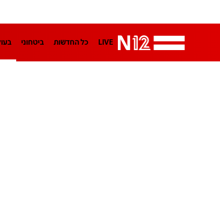
LIVE
כל החדשות
ביטחוני
בעו
LifeStyle
מדיני
בארץ
פלילי
הפודקאסטים
נוסבאום מקליד
TA