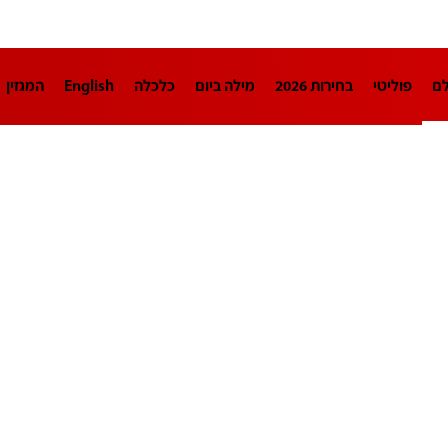
לם
פוליטי
בחירות 2026
מילה ביום
כלכלה
English
המגזין
חינוך
צרכנות
עיצוב ונדל"ן
TECH12
ספורט
פרשנות
בריאו
DA
תוכניות
דרושים חדשות 12
business