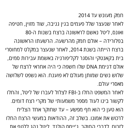
חמק מעונש עד 2014
לאחר שנעצר שלל פעמים בגין גניבה, שוד מזוין, חטיפה
ואונס, ליטל נאשם לראשונה ברצח בשנות ה-80
בפלורידה – אולם חמק מהרשעה. הרשעתו הראשונה
ברצח הייתה בשנת 2014, לאחר שנעצר במקלט למחוסרי
בית בקאנטקי והוסגר לקליפורניה באשמת עבירות סמים,
אולם דגימת DNA שלו חשפה כי היה אחראי לרצח של
שלוש נשים שמותן מעולם לא פוענח. הוא נשפט לשלושה
מאסרי עולם.
לאחר המשפט החלו ב-FBI לצלול לעברו של ליטל, והחלו
לקשור בינו לעוד מספר משמעותי של מקרי רצח דומים.
הוא טען כי הוא חף מפשע – עד שחוקר אחד הצליח
לרכוש את אמונו. בשלב זה, ההודאות במעשי הרצח החלו
לזרום. לדברי החוקר, ג'יימס הולנד, ליטל נהג ללטף את