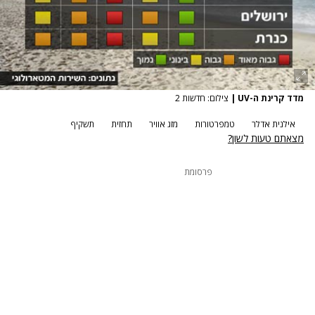
מדד קרינת ה-UV
|
צילום: חדשות 2
אילנית אדלר
טמפרטורות
מזג אוויר
תחזית
תשקיף
מצאתם טעות לשון?
פרסומת