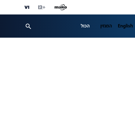
English
המגזין
הכול
ספורט
פרשנות
ת 12
business