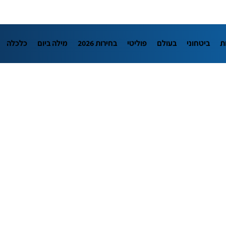
ת
ביטחוני
בעולם
פוליטי
בחירות 2026
מילה ביום
כלכלה
L
מדיני
בארץ
פלילי
חינוך
צרכנות
עיצוב ונדל"ן
TECH12
יבה
הפודקאסטים
נוסבאום מקליד
DATA
תוכניות
דרושים חדשו