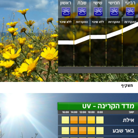
תשקיף