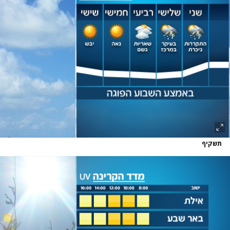
תשקיף