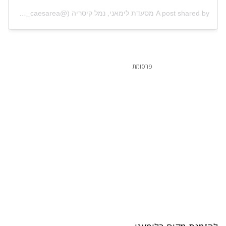
A post shared by מסעדת לימאני, נמל קיסריה (@limanibistro_caesarea)
פרסומת