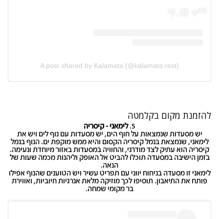
A post shared by Kalamata (@kalamata.rest)
להזמנת מקום ב
קלמטה
5.
לימאני - קיסריה
יש מסעדות שנמצאות על חוף הים, יש מסעדות עם נוף לים ויש את
לימאני, שנמצאת בנמל קיסריה הקסום והיא ממש מוקפת ים. הנוף בנמל
קיסריה הוא עתיק לצד מודרני, והחוויה במסעדות באזור מיוחדת ונעימה.
בזמן הישיבה במסעדה תוכלו להביט אל האופק וליהנות מכמה שעות של
הנאה.
לימאני זו מסעדה בניחוח יווני עם תפריט עשיר ויש הטוענים שהנוף אפילו
פותח את התיאבון. תוסיפו לכך מוזיקה מלאת אנרגיות חיוביות, ואווירת
בר מקומי שמחה.