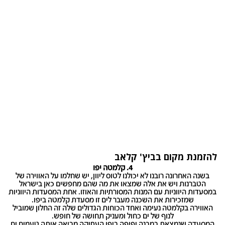
להזמנת מקום ב
ביץ' קלאב
4.
קלמטה יפו
בשנה האחרונה רובנו לא יכולנו לטוס ליוון, יש שחלמו על האווירה של
הטברנות ויש את אלה שמצאו את מה שהם מחפשים כאן בישראל
במסעדות היווניות עם המנות המסורתיות והאוזו. אחת המסעדות היווניות
שמזכירות את השכנה מעבר לים זו מסעדת קלמטה ביפו.
האווירה בקלמטה נעימה ואחד הכוחות הגדולים שלה זה החלון שמוביל
לנוף של ים כחול ומעניק תחושה של חופש.
המסעדה שנמצאת במבנה יפיפה ביפו העתיקה מביאה איתה טעמים ים