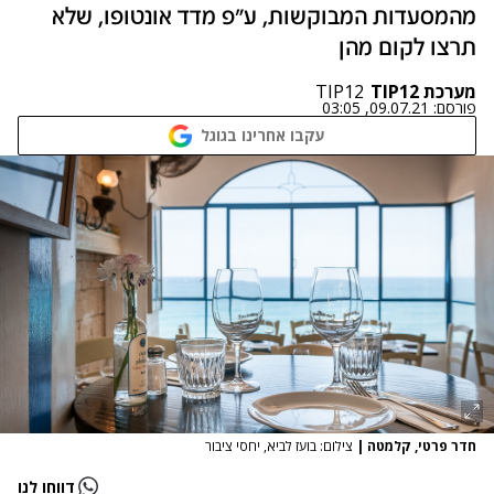
מהמסעדות המבוקשות, ע"פ מדד אונטופו, שלא
תרצו לקום מהן
מערכת TIP12
TIP12
פורסם:
09.07.21, 03:05
עקבו אחרינו בגוגל
חדר פרטי, קלמטה
|
צילום: בועז לביא, יחסי ציבור
דווחו לנו