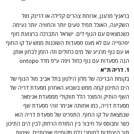
בראנץ' מרענן, ארוחת צהרים קלילה או דרינק מול
השקיעה, האוכל תמיד טעים יותר והחוויה יותר נעימה
כשנמצאים עם הנוף לים. ישראל התברכה ברצועת חוף
יפהפייה עם לא מעט מסעדות השוכנות ממש על קו החוף
או עם נוף מרגיע של מים כחולים וזה הזמן לבחון אותן.
הנה מסעדות עם נוף כחול ויפה ע"פ מדד
ontopo
1. דריה ת"א
בקומת הבריכה של מלון הילטון בתל אביב מול הנוף של
הים התיכון קמה ממש בשבוע האחרון מסעדת דריה של
השף הותיק והמוכר הלל תווקולי ממסעדת אנימאר.
מסעדת דריה, כמו אחותה אנימר זוהי מסעדת שף
שנמצאת על קו החוף. התפריט של מסעדת דריה הוא
כשר ומבוסס על חיבור בין המזרח הרחוק לבין הים התיכון
תוך היצמדות לחומרי גלם מקומיים ואיכותיים, שיטות