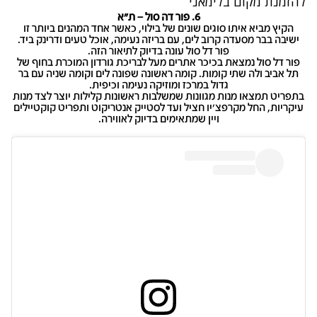
להזמנת מקום ב
לימאני
6. פור דה סול – ת"א
הקיץ מביא איתו סוגים שונים של בילוי, כאשר אחד המהנים ביותר זו
ישיבה בבר מסעדה קרוב לים, עם בריזה נעימה, אוכל טעים ודרינק ביד.
פור דל סול עונה בדיוק לתיאור הזה.
פור דל סול נמצאת בכיכר אתרים מעל לבריכת גורדון המוכרת בחוף של
תל אביב ולה שתי קומות. קומה ראשונה שפונה לים וקומה שניה עם בר
גדול במרכז ומוזיקה נעימה וכיפית.
בתפריט תמצאו מנות מגוונות שמשלבות ראשונות קלילות יוצר לצד מנות
עיקריות, החל מקרפצ'יו חציל ועד לסטייק אנטריקוט ותפריט קוקטיילים
ויין שמתאימים בדיוק לאווירה.