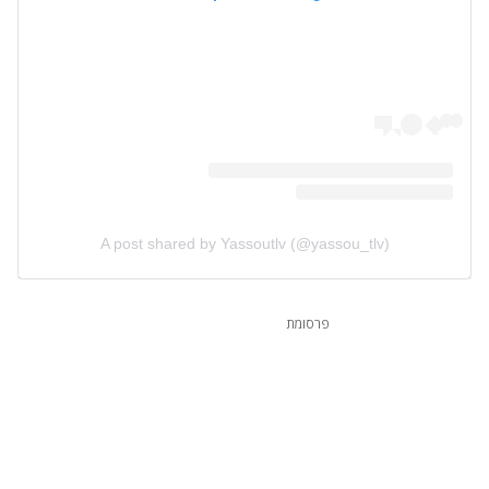
A post shared by Yassoutlv (@yassou_tlv)
פרסומת