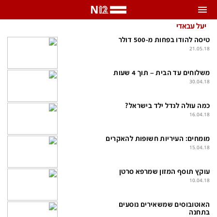
התראות
יעל עבאדי
טיסה להודו בפחות מ-500 דולר
באפשרותך לבחור את תדירות קבלת ההתראות
21.05.18
צ'אט הכתבים
משלוחים עד הבית – תוך 4 שעות
כל ההתראות
30.04.18
צ'אט החדשות
רק מה שחשוב
כמה עולה לגדל ילד בישראל?
כבוי
צ'אט הספורט
16.04.18
התראות
מומחים: העיריות חשופות להאקרים
15.04.18
חדשות
עוקץ תוסף המזון שמרפא סרטן
10.04.18
כל החדשות
תחזית מזג האוויר
ביטחוני
אחד ביום
האוטובוסים שמשאירים נוסעים
בתחנה