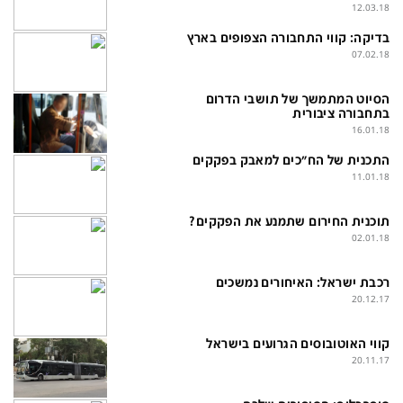
בעולם
D&B BUSINESS
12.03.18
פוליטי
אוכל
בדיקה: קווי התחבורה הצפופים בארץ
07.02.18
בחירות 2026
ערב טוב עם גיא פינס
הסיוט המתמשך של תושבי הדרום
מילה ביום
נסיעות
בתחבורה ציבורית
16.01.18
כלכלה
מפת האתר
התכנית של הח"כים למאבק בפקקים
מונדיאל
12+
11.01.18
mako
English Edition
תוכנית החירום שתמנע את הפקקים?
02.01.18
מגזין N12
דרושים חדשות 12
תרבות
duns 100
רכבת ישראל: האיחורים נמשכים
20.12.17
din.co.il
LifeStyle
מדיני
המומחים במשכנתאות
קווי האוטובוסים הגרועים בישראל
20.11.17
בארץ
MED12