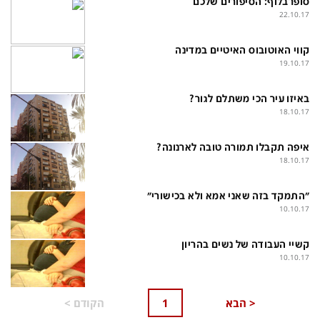
סופרבלוף: הסיפורים שלכם
פלילי
המטולוגיה
22.10.17
חינוך
ועידות קשת 12
קווי האוטובוס האיטיים במדינה
צרכנות
לאנג אמבישן
19.10.17
עיצוב ונדל''ן
להיאבק בסרטן
באיזו עיר הכי משתלם לגור?
18.10.17
TECH12
פרקינסון
ספורט
שכונה עם הכל
איפה תקבלו תמורה טובה לארנונה?
18.10.17
דעות ופרשנויות
כַּבֵּד את הַכָּבֵד
בריאות
"התמקד בזה שאני אמא ולא בכישורי"
השקעות למתקדמים
10.10.17
מדע וסביבה
שאלה אחת ביום
קשיי העבודה של נשים בהריון
פודקאסטים
דרושים IL
10.10.17
נוסבאום מקליד
easy
<
הבא
1
הקודם
>
DATA