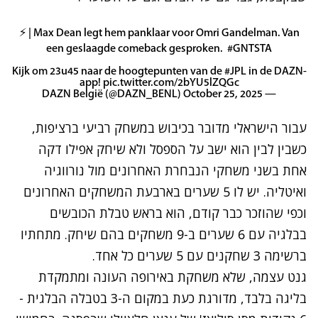
⚡ | Max Dean legt hem panklaar voor Omri Gandelman. Van
een geslaagde comeback gesproken. ️
#GNTSTA
Kijk om 23u45 naar de hoogtepunten van de
#JPL
in de DAZN-
app!
pic.twitter.com/2bYU5lZQGc
October 25, 2025
— DAZN België (@DAZN_BENL)
עבור הישראלי מדובר בכיבוש במשחק רביעי ברציפות,
כשבין לבין הוא ישב על הספסל ולא שיחק אפילו דקה
אחת בשני משחקי הנבחרת האחרונים מול נורווגיה
ואיטליה. יש לו 5 שערים בארבעת המשחקים האחרונים
וכפי שהוזכר כבר קודם, הוא בראש טבלת הכובשים
בבלגיה עם 6 שערים ב-9 משחקים בהם שיחק. מתחתיו
ברשימה 3 שחקנים עם 5 שערים כל אחד.
גנט עצמה, שלא משחקת באירופה העונה ומתמקדת
בליגה בלבד, מדורגת כעת במקום ה-3 בטבלה הבלגית -