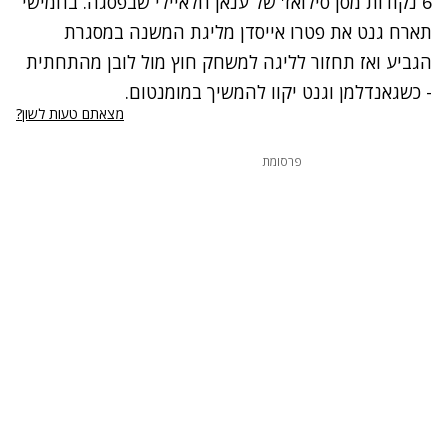
6 נקודות מסן סילואז' של ענאן חלאיילי שבפסגה. בחמישי
תארח גנט את פטרו אייסדן מליגת המשנה במסגרת
הגביע ואז תחזור לליגה למשחק חוץ מול לובן מהתחתית
- כשגאנדלמן וגנט יקוו להמשיך במומנטום.
מצאתם טעות לשון?
פרסומת