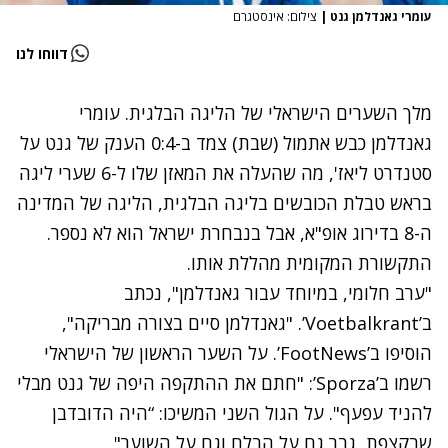
עומרי גאנדלמן גנט
|
צילום: אינסטגרם
דווחו לנו
מלך השערים הישראלי של הליגה הבלגית. עומרי
גאנדלמן כבש אתמול (שבת) צמד ב-0:4 הענק של גנט על
סטנדרט ליאז', מה שהעלה את המאזן שלו ל-6 שערי ליגה
בראש טבלת הכובשים בליגה הבלגית, הליגה של המדינה
ה-8 בדירוג אופ"א, אבל בנבחרת ישראל הוא לא נספר.
התקשורת המקומית מהללת אותו.
"ערב חלומי, במיוחד עבור גאנדלמן", נכתב
ב’Voetbalkrant’. "גאנדלמן סיים בצורה מבריקה",
הוסיפו ב’FootNews’. על השער הראשון של הישראלי
רשמו ב’Sporza’: "חתם את ההתקפה היפה של גנט מבלי
להניד עפעף". על הגול השני המשיכו: “היה הדובדבן
שבקצפת, גבר גם על הבלם וגם על השוער".