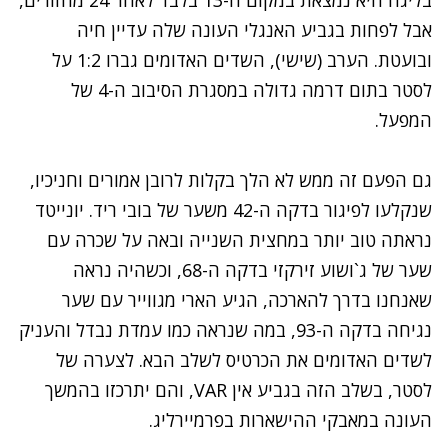
אבל לפחות בגביע האנגלי העונה שלה עדיין חיה
ובועטת. הערב (שישי), השדים האדומים גברו 1:2 על
לסטר בתום דרמה גדולה במסגרת הסיבוב ה-4 של
המפעל.
גם הפעם זה ממש לא הלך בקלות לרובן אמורים וחניכיו,
שנקלעו לפיגור בדקה ה-42 משער של בובי ריד. יונייטד
נראתה טוב יותר במחצית השנייה ובאה על שכרה עם
שער של ג`ושוע זירקזי בדקה ה-68, וכשהיה נראה
שאנחנו בדרך להארכה, הגיע הארי מגווייר עם שער
נגיחה בדקה ה-93, במה שנראה כמו עמדת נבדל והעניק
לשדים האדומים את הכרטיס לשלב הבא. לצערה של
לסטר, בשלב הזה בגביע אין VAR, והם יתרכזו בהמשך
העונה במאבקי ההישארות בפרמיירליג.