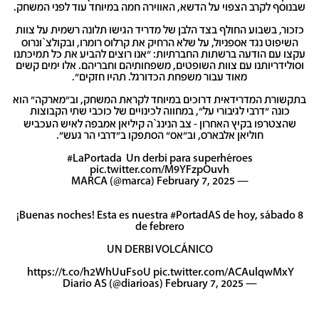
שבנוסף לקרב הצפוי על הדשא, האווירה חמה במיוחד עוד לפני המשחק.
כזכור, בשבוע החולף בצד הלבן של מדריד הגישו תלונה רשמית על צוות
השיפוט נגד אספניול, על שלא הרחיק את קרלוס רומרו, ובקולצ`ונרוס
עקצו עם הודעה ברשתות החברתיות: "אנו רוצים להביע את כל תמיכתנו
וסולידריותנו עם צוות השופטים, משפחותיהם וחבריהם. אלו ימים קשים
מאוד עבור משפחת הכדורגל. תהיו חזקים".
בתקשורת המדרידאית דרוכים במיוחד לקראת המשחק, וב"מארקה" הוא
כונה "דרבי לגיבורי על", במחווה לכינויים של כוכבי שתי הקבוצות
שהצטרפו בקיץ האחרון - צב הנינג`ה קיליאן אמבפה לאיש העכביש
חוליאן אלבארס, וב"אס" הסתפקו ב"דרבי הר געש".
#LaPortada
️ Un derbi para superhéroes
pic.twitter.com/M9YFzpOuvh
February 7, 2025
— MARCA (@marca)
¡Buenas noches! Esta es nuestra
#PortadAS
de hoy, sábado 8
de febrero
UN DERBI VOLCÁNICO
️
https://t.co/h2WhUuFsoU
pic.twitter.com/ACAulqwMxY
February 7, 2025
— Diario AS (@diarioas)