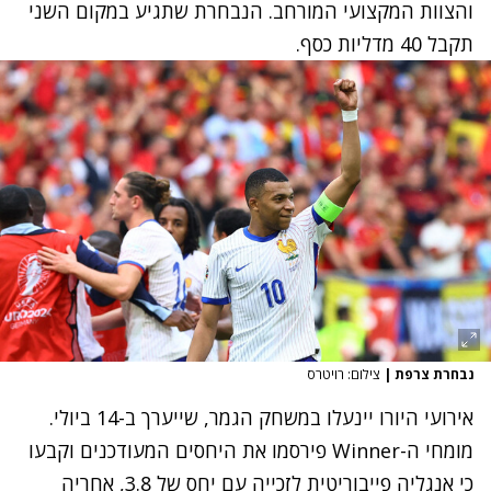
והצוות המקצועי המורחב. הנבחרת שתגיע במקום השני
תקבל 40 מדליות כסף.
נבחרת צרפת
|
צילום: רויטרס
אירועי היורו יינעלו במשחק הגמר, שייערך ב-14 ביולי.
מומחי ה-Winner פירסמו את היחסים המעודכנים וקבעו
כי אנגליה פייבוריטית לזכייה עם יחס של 3.8, אחריה