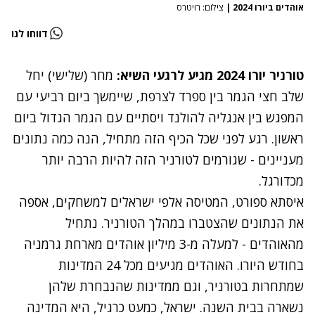
אוהדים ביורו 2024
|
צילום: רויטרס
דווחו לנו
טורניר יורו 2024 מגיע לרגעי השיא:
מחר (שלישי) יחל
שלב חצי הגמר בין ספרד לצרפת, שיימשך ביום רביעי עם
המפגש בין אנגליה להולנד ויסתיים עם הגמר הגדול ביום
ראשון. רגע לפני שכל הכיף הזה מתחיל, הנה כמה נתונים
מעניינים - שגורמים לטורניר הזה להיות הרבה יותר
מכדורגל.
איסתא ספורט, המטיסה אלפי ישראלים למשחקים, אספה
את הנתונים שהצטברו במהלך הטורניר. נתחיל
מהאוהדים - למעלה מ-3 מיליון אוהדים מארחת גרמניה
בחודש היורו. האוהדים מגיעים מכל 24 המדינות
שמתחרות בטורניר, וגם ממדינות שהנבחרת שלהן
נשארה בבית השנה. ישראל, כמעט כרגיל, היא המדינה