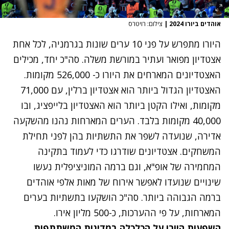
אוהדים ביורו 2024
|
צילום: רויטרס
היורו מתפרש על פני 10 ערים שונות בגרמניה, לכל אחת
אצטדיון מפואר ועתיר במורשת משלה. סה"כ יחד, מכילים
האצטדיונים המארחים את היורו כ- 526,000 מקומות.
האצטדיון הגדול ביותר הוא אצטדיון ברלין, עם 71,000
מקומות, ואילו הקטן ביותר הוא האצטדיון בלייפציג, ובו
40,000 מקומות בלבד. הערים המארחות נהנו מהשקעה
אדירה, שנועדה לשפר את התשתיות בהן לפני תחילת
המשחקים. אצטדיונים שודרגו כדי לעמוד בתקינה
המחמירה של אופ"א, וגם ברמה המוניציפלית נעשו
שינויים שנועדו לאפשר אירוח של מאות אלפי אוהדים
ברמה הגבוהה ביותר. סה"כ הושקעו בתשתיות בערים
המארחות, על פי ההערכות, כ-500 מליון אירו.
השפעות היורו על הכלכלה במדינות המשתתפות