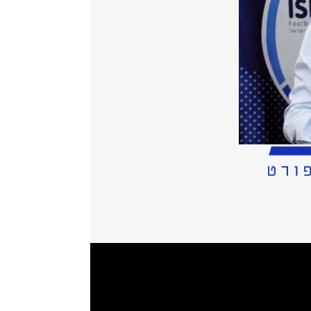
שראלי בשעות האחרונות: כדורגלן נבחרת
וצתו אנטליספור נגד טרבזונספור - הוא
1 ימים לטבח ב-7.10. מי שנכנס לעובי הקורה הוא יו"ר ההתאחדות לכדורגל,
צות. "המטוס היה אמור לאסוף אותם, אבל
לא מבטלים. אני מאמין שהכל יסתדר.
אל".