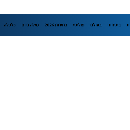
ת
ביטחוני
בעולם
פוליטי
בחירות 2026
מילה ביום
כלכלה
L
מדיני
בארץ
פלילי
חינוך
צרכנות
עיצוב ונדל"ן
TECH12
יבה
הפודקאסטים
נוסבאום מקליד
DATA
תוכניות
דרושים חדשו