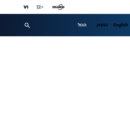
English
המגזין
הכול
ספורט
פרשנות
ת 12
business