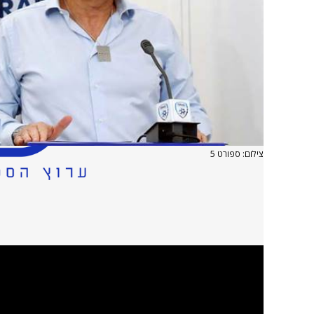
צילום: ספורט 5
סערת שגיב יחזקאל ממשיכה להלהיט את הכדורגל הי
ישראל נלקח לחקירה אמש (ראשון), לאחר שבמשחק קב
ערך מחווה לציון 00
משה (שינו) זוארץ, שהתראיין ל"אולפן הלילה".
"שוחחתי עם שגיב", סיפר זוארץ, מעט אחרי השעה ח
לקחו אותו לחקירה. המטוס מחכה לצאת מחר ואנחנו 
אעשה כל מה שאני יכול כדי שמחר יחזקאל יהיה בישר