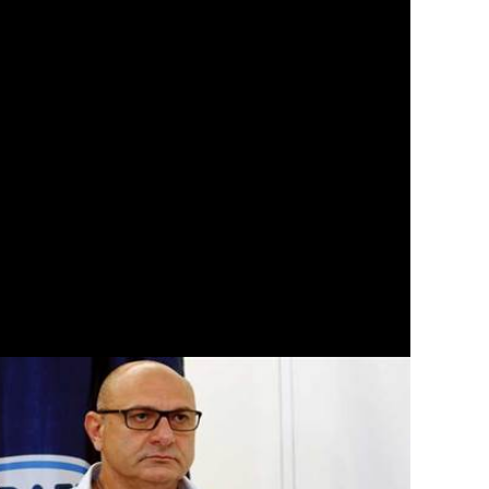
(getty)
|
צילום: ספורט 5