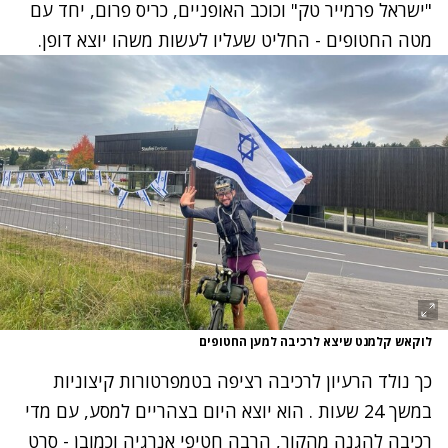
"ישראל פרמייר טק" וכוכב האופניים, כריס פרום, יחד עם
מטה החטופים - החליט שעליו לעשות משהו יוצא דופן.
לוקאש קלמנט שיצא לרכיבה למען החטופים
כך נולד הרעיון לרכיבה רציפה בטמפרטורות קיצוניות
במשך 24 שעות . הוא יוצא היום בצהריים למסע, עם מדי
רכיבה להגנה מהקור, הרבה חטיפי אנרגיה וכמובן - סרט