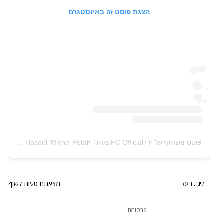
הצגת פוסט זה באינסטגרם
פוסט משותף על ידי ‏‎Hapoel 'Mivne' Petah-Tikva FC Official הפועל 'מבנה' פתח-תקוה‎‏ (@‏‎hapoelpetahtikvafc‎‏)
מצאתם טעות לשון?
ליגת העל
פרסומת