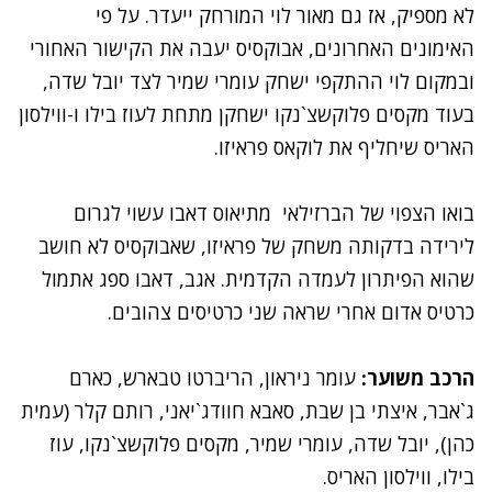
לא מספיק, אז גם מאור לוי המורחק ייעדר. על פי
האימונים האחרונים, אבוקסיס יעבה את הקישור האחורי
ובמקום לוי ההתקפי ישחק עומרי שמיר לצד יובל שדה,
בעוד מקסים פלוקשצ`נקו ישחקן מתחת לעוז בילו ו-ווילסון
האריס שיחליף את לוקאס פראיזו.
בואו הצפוי של הברזילאי מתיאוס דאבו עשוי לגרום
לירידה בדקותה משחק של פראיזו, שאבוקסיס לא חושב
שהוא הפיתרון לעמדה הקדמית. אגב, דאבו ספג אתמול
כרטיס אדום אחרי שראה שני כרטיסים צהובים.
הרכב משוער:
עומר ניראון, הריברטו טבארש, כארם
ג`אבר, איצתי בן שבת, סאבא חוודג`יאני, רותם קלר (עמית
כהן), יובל שדה, עומרי שמיר, מקסים פלוקשצ`נקו, עוז
בילו, ווילסון האריס.