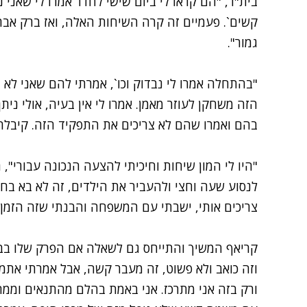
בית"ר, "הם קראו לי ביום שישי לחדר אמרו לי שאני נ
קשים`. פעמיים זה קרה השיחות האלה, ואז ברק אברמו
גמור".
"בהתחלה אמרו לי נבדוק וכו`, אמרתי להם שאני לא
הזה משחקן לעוזר מאמן. אמרו לי אין בעיה, אולי ני
בהם ואמרו שהם לא צריכים את התפקיד הזה. קיבלתי 
"היו לי המון שיחות וחיכיתי להצעה הנכונה עבורי",
לנסוע שעה וחצי ולהעביר את הילדים, זה לא בא בחש
צריכים אותי, ישבתי עם המשפחה והבנתי שזה הזמן 
קריאף המשיך והתייחס גם לשאלה אם הפרק שלו בבי
וזה כואב ולא פשוט, זה מעבר קשה, אבל אמרתי אתמו
ורק בזה אני מתרכז. אני באמת בהלם מהתנאים וממה