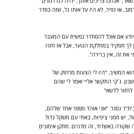
שאר, `אנחנו צריכים אותך, יהיה לנו רגעים
ב, או כפיר, לא היו על אותו גל, שזה בסדר
 יודע אם אוכל להסתדר נפשית עם המעבר
תן לך תפקיד במחלקת הנוער, אבל אז חזרו
את זה, אין ברירה".
 הוא המשיך, "היו לי הצעות מרחוק של
בון. ג`קי התקשר אליי ואמר לי שהם
לחזור לדשא"
ת"ר נסגר: "אני אוהד מספר אחד שלהם,
ל, יש ממני ציפיות, באתי עם משקל גדול
 שקורה באשדוד, זה מדהים. מתקן אימונים