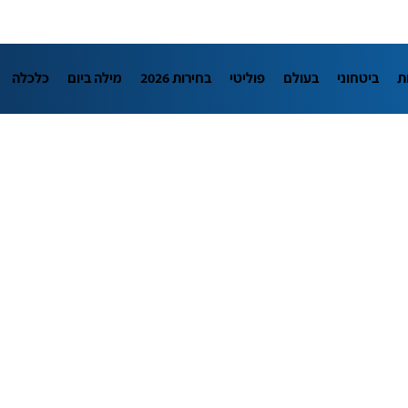
ת
ביטחוני
בעולם
פוליטי
בחירות 2026
מילה ביום
כלכלה
L
מדיני
בארץ
פלילי
חינוך
צרכנות
עיצוב ונדל"ן
TECH12
יבה
הפודקאסטים
נוסבאום מקליד
DATA
תוכניות
דרושים חדשו