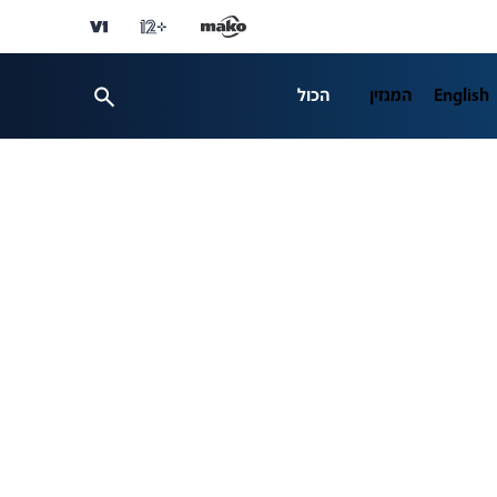
English
המגזין
הכול
ספורט
פרשנות
ת 12
business