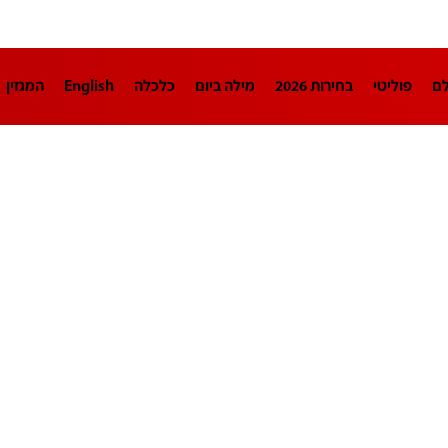
לם
פוליטי
בחירות 2026
מילה ביום
כלכלה
English
המגזין
חינוך
צרכנות
עיצוב ונדל"ן
TECH12
ספורט
פרשנות
בריאו
DA
תוכניות
דרושים חדשות 12
business