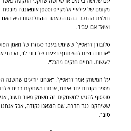
עם שלושה בלמים או שלושה שחקני התקפה כאשר ג
מקומם של עילאיי אלמקייס וסטפן אומאונגה מובטח. 
חולצת ההרכב. בהגנה כאמור ההתלבטות היא האם לצר
ואיאד אבו עביד.
סלובודן דראפיץ` ששימש בעבר כעוזרו של מאמן הפועל
"אנחנו רוצים להשתתף בצערו של רוני לוי, הכרתי א
לעשות. החיים חזקים מהכל".
על המשחק אמר דראפיץ`: "אנחנו יודעים שהשנה הפו
מספר נקודות יחד איתם, אנחנו משחקים בבית שלנו 
סופסוף להגיע למשחקים. זה משחק מאוד חשוב, אני
ששיחקנו נגד חדרה. שם הוצאנו נקודה, אבל אנחנו 
טוב".