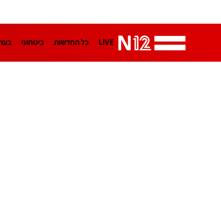
LIVE
כל החדשות
ביטחוני
בעו
LifeStyle
מדיני
בארץ
פלילי
הפודקאסטים
נוסבאום מקליד
TA