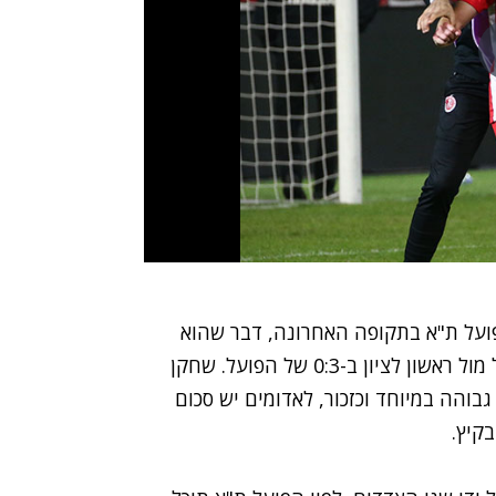
פועל ת"א בתקופה האחרונה, דבר שהוא
הוכיח פעם נוספת הערב (שני), עם צמד שערים גדול מול ראשון לציון ב-0:3 של הפועל. שחקן
והה במיוחד וכזכור, לאדומים יש סכום
בקיץ.