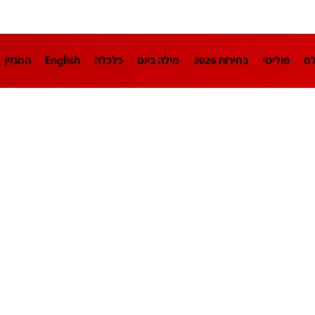
לם
פוליטי
בחירות 2026
מילה ביום
כלכלה
English
המגזין
חינוך
צרכנות
עיצוב ונדל"ן
TECH12
ספורט
פרשנות
בריאו
DA
תוכניות
דרושים חדשות 12
business