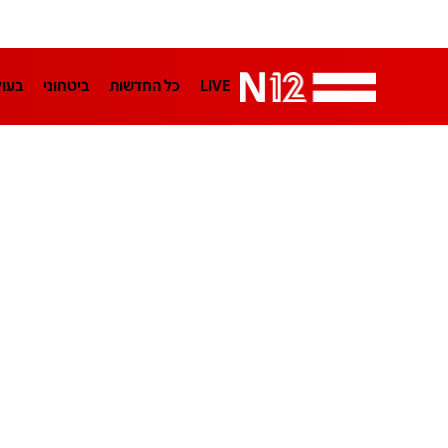
LIVE
כל החדשות
ביטחוני
בעו
LifeStyle
מדיני
בארץ
פלילי
הפודקאסטים
נוסבאום מקליד
TA