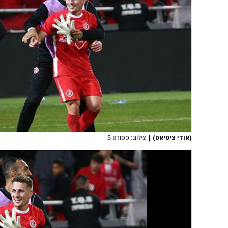
(אודי ציטיאט)
|
צילום: ספורט 5