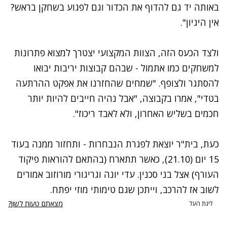
באותה יד גם להדוף את הכדור וגם לפגוע בשחקן בראש?
אין היגיון".
ולצד הכעס הזה, הצוות המקצועי יצטרך למצוא פתרונות
למשחקים כמו אתמול - שבהם קבוצות יריבות יבואו
להסתגר ולצופף. "שמחים שהחזרנו את אפקט ההרתעה
בטדי", אמרו בקבוצה, "אבל נהיה חייבים להיות יותר
חכמים בשליש האחרון, ולא לאבד ריכוז".
כעת, בית"ר יוצאת לפגרת הנבחרות - ותחזור ממנה בעוד
15 יום (21.10), כאשר תתארח (בהתאם להוראות פיקוד
העורף) אצל בני סכנין. עדי יונה וגריגורי מורוזוב אמורים
לשוב אז להרכב, וייתכן שגם טימותי מוזי יפתח.
מצאתם טעות לשון?
ליגת העל