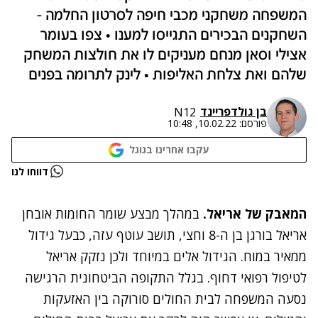
המשפחה משחקני מכבי חיפה לסרטון החלמה -
השחקנים הבכירים התגייסו למענו • צפו בעומר
אצילי וסאן מנחם מעניקים לו את חולצות המשחק
שלהם ואת צלחת האליפות • לינק לתרומה בפנים
בן גולדפריינד
N12
פורסם:
10.02.22, 10:48
עקבו אחרינו בגוגל
נתקלנו בבעיה
דווחו לנו
נסה שוב
המאבק של אריאל.
במהלך מבצע שומר החומות אובחן
אריאל בורגן בן ה-8 וחצי, תושב עוטף עזה, כבעל גידול
ממאיר במוח. הגידול אלים במיוחד ולכן נזקק אריאל
לטיפול רפואי דחוף. בגלל התקופה הביטחונית הרגישה
נסעה המשפחה לבית החולים סורוקה בין האזעקות