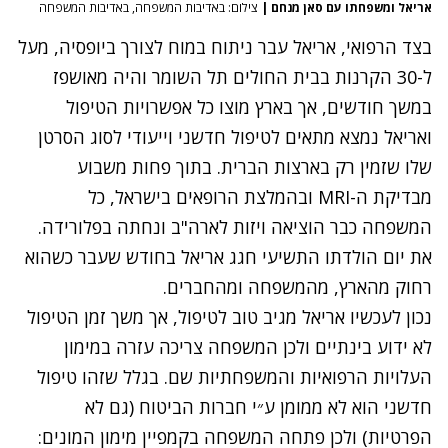
אריאל ומשפחתו עם סאן מנחם
|
צילום: באדיבות המשפחה, באדיבות המשפחה
בצד הרפואי, אריאל עבר ניתוח במוח לצורך ביופסיה, מעל
ל-30 הקרנות בבית החולים תל השומר והיה מאושפז
במשך חודשים, אך בארץ מוצו כל אפשרויות הטיפול
ואריאל נמצא מתאים לטיפול חדשני וייעודי לסוג הסרטן
שלו שזמין רק בארצות הברית. בתוך פחות משבוע
מבדיקת ה-MRI ובהמלצת הרופאים בישראל, כל
המשפחה כבר הוציאה ויזות לארה"ב ונחתה בפלורידה.
את יום הולדתו התשיעי חגג אריאל בחודש שעבר כשהוא
רחוק מהארץ, מהמשפחה ומהחברים.
נכון לעכשיו אריאל מגיב טוב לטיפול, אך משך זמן הטיפול
לא ידוע בינתיים ולכן המשפחה צריכה עזרה במימון
העלויות הרפואיות והמשפחתיות שם. בגלל שזהו טיפול
חדשני הוא לא ממומן ע״י חברות הביטוח (גם לא
הפרטיות) ולכן פתחה המשפחה בקמפיין מימון המונים: