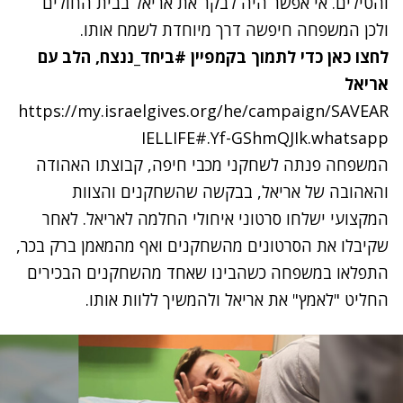
והטילים. אי אפשר היה לבקר את אריאל בבית החולים
ולכן המשפחה חיפשה דרך מיוחדת לשמח אותו.
לחצו כאן כדי לתמוך בקמפיין #ביחד_ננצח, הלב עם
אריאל
https://my.israelgives.org/he/campaign/SAVEAR
IELLIFE#.Yf-GShmQJIk.whatsapp
המשפחה פנתה לשחקני מכבי חיפה, קבוצתו האהודה
והאהובה של אריאל, בבקשה שהשחקנים והצוות
המקצועי ישלחו סרטוני איחולי החלמה לאריאל. לאחר
שקיבלו את הסרטונים מהשחקנים ואף מהמאמן ברק בכר,
התפלאו במשפחה כשהבינו שאחד מהשחקנים הבכירים
החליט "לאמץ" את אריאל ולהמשיך ללוות אותו.
נתקלנו בבעיה
נסה שוב