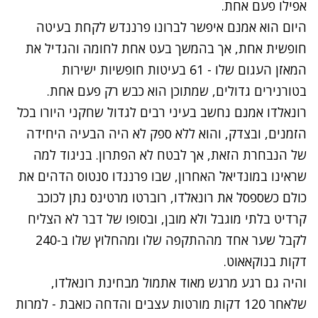
אפילו פעם אחת.
היום הוא אמנם איפשר לברונו פרננדש לקחת בעיטה
חופשית אחת, אך בהמשך בעט אחת לחומה והגדיל את
המאזן העגום שלו - 61 בעיטות חופשיות ישירות
בטורנירים גדולים, שמתוכן הוא כבש רק פעם אחת.
רונאלדו אמנם נחשב בעיני רבים לגדול שחקני היורו בכל
הזמנים, ובצדק, והוא ללא ספק לא היה הבעיה היחידה
של הנבחרת הזאת, אך לבטח לא הפתרון. בניגוד למה
שראינו במונדיאל האחרון, שבו פרננדו סנטוס הדהים את
כולם כשספסל את רונאלדו, רוברטו מרטינס נתן לכוכב
קרדיט בלתי מוגבל ולא מובן, ובסופו של דבר לא הצליח
לקבל שער אחד מההתקפה שלו ומהחלוץ שלו ב-240
דקות בנוקאאוט.
והיה גם רגע מרגש מאוד אתמול מבחינת רונאלדו,
שלאחר 120 דקות מורטות עצבים והדחה כואבת - למרות