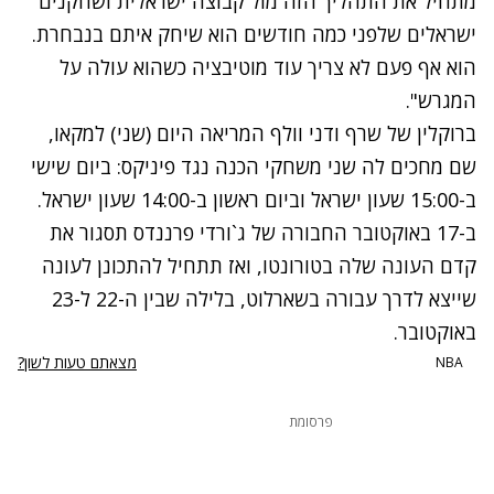
מתחיל את התהליך הזה מול קבוצה ישראלית ושחקנים
ישראלים שלפני כמה חודשים הוא שיחק איתם בנבחרת.
הוא אף פעם לא צריך עוד מוטיבציה כשהוא עולה על
המגרש".
ברוקלין של שרף ודני וולף המריאה היום (שני) למקאו,
שם מחכים לה שני משחקי הכנה נגד פיניקס: ביום שישי
ב-15:00 שעון ישראל וביום ראשון ב-14:00 שעון ישראל.
ב-17 באוקטובר החבורה של ג`ורדי פרננדס תסגור את
קדם העונה שלה בטורונטו, ואז תתחיל להתכונן לעונה
שייצא לדרך עבורה בשארלוט, בלילה שבין ה-22 ל-23
באוקטובר.
מצאתם טעות לשון?
NBA
פרסומת