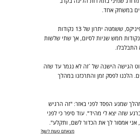
 הג`אז (57%). בנוסף, הוא מדורג שמיני בתולדות הליגה בקרב
אלא שהמשחק היה יכול להיגמר אחרת לגמרי עבור פיניקס, ששמטה יתרון של 13 נקודות
קודות חמש שניות לסיום, אך שתי שלשות
 התבלבלו.
וט הגישה הישנה של `זה לא נגמר עד שזה
ים. הלכנו לפסק זמן והתרכזנו במהלך
 על המהלך שמנע הפסד לפני באזר: "זה הרגיש
רגע שזה יצא לי מהיד". עוד סיפר כי לפני
, אני אמסור לך את הכדור לשם, ותקלע".
מצאתם טעות לשון?