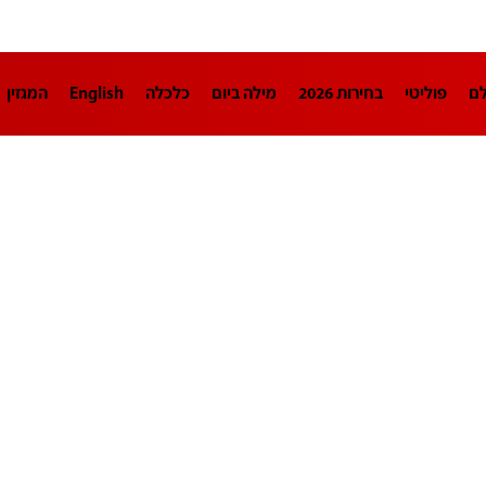
לם
פוליטי
בחירות 2026
מילה ביום
כלכלה
English
המגזין
חינוך
צרכנות
עיצוב ונדל"ן
TECH12
ספורט
פרשנות
בריאו
DA
תוכניות
דרושים חדשות 12
business