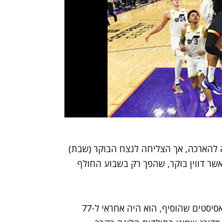
ה להארכה, אך הצליחה לנצח הבוקר (שבת)
ר מאשר דווין בוקר, שהפך רק בשבוע החולף
בוקר רשם שיא עונתי של 47 נקודות, ויחד עם 11 האסיסטים שהוסיף, הוא היה אחראי ל-77