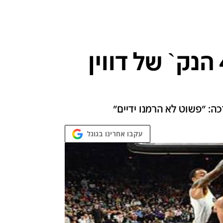
שיא עונתי: צפו ב-47 הנק` של דווין
עקבו אחרינו בגוגל