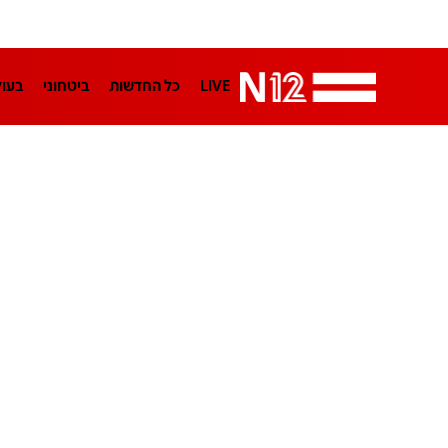
LIVE
כל החדשות
ביטחוני
בעו
LifeStyle
מדיני
בארץ
פלילי
הפודקאסטים
נוסבאום מקליד
TA