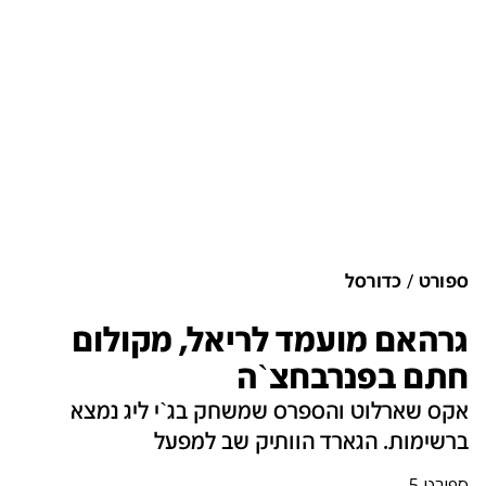
ספורט
כדורסל
גרהאם מועמד לריאל, מקולום
חתם בפנרבחצ`ה
אקס שארלוט והספרס שמשחק בג`י ליג נמצא
ברשימות. הגארד הוותיק שב למפעל
ספורט 5