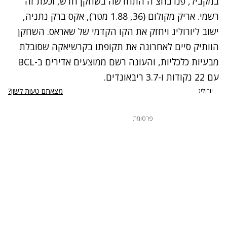
במקביל, פנרבחצ`ה התחדשה בשחקן חדש, וכעת זה
רשמי. אריק מקולום (36, 1.88 מטר), אקס ברק נתניה,
ישוב ליורוליג ויחזק את הקו הקדמי של שאראס. השחקן
הוותיק סיים לאחרונה את תקופתו בקרשיאקה שסובלת
מבעיות כלכליות, והעונה רשם ממוצעים אדירים ב-BCL
עם 22 נקודות ו-3.7 ריבאונדים.
מצאתם טעות לשון?
יורוליג
פרסומת