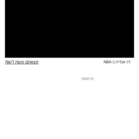
אסיסטים ו-6 חטיפות. קייל קוזמה סיים עם 17 וג'ורדן פול
עם 14 באחוזים רעים (5/17 מהשדה).
המשחק הבא של וושינגטון יערך כבר הלילה מול סקרמנטו
קינגס.
צפו בתקציר >>>
מצאתם טעות לשון?
דני אבדיה ב-NBA
פרסומת