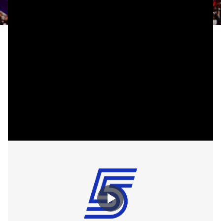
(GETTY)
|
צילום: ספורט 5
אחרי שעצרו רצף של שישה הפסדים עם ניצחון מרשים
מול אינדיאנה, נראה היה שוושינגטון וויזארדס ודני אבדיה
בדרך לניצחון שני ברציפות הלילה (בין ראשון לשני) לאחר
שלושה רבעים מרשימים מול פיניקס, אך בסופו של דבר
וכפי שהתרגלנו לראות העונה, הקבוצה של הישראלי
(21:4) קרסה במאני טיים וספגה הפסד 112:108 מהסאנס.
אחרי שבניצחון לפני יומיים הוא לא הצליח להרשים בפן
ההתקפי, גם הלילה אבדיה לא ממש היה בעניינים בכל
מה שקשור להתקפה וסיים את המשחק עם 7 נקודות, 6
ריבאונדים ו-2 אסיסטים עם 2/6 מהשדה ו-3/4 מקו