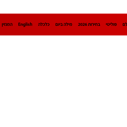
לם
פוליטי
בחירות 2026
מילה ביום
כלכלה
English
המגזין
חינוך
צרכנות
עיצוב ונדל"ן
TECH12
ספורט
פרשנות
בריאו
DA
תוכניות
דרושים חדשות 12
business