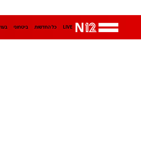
LIVE
כל החדשות
ביטחוני
בעו
LifeStyle
מדיני
בארץ
פלילי
הפודקאסטים
נוסבאום מקליד
TA