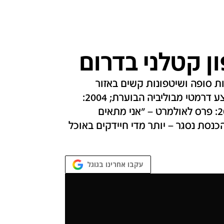
ן קטלני בדרום
עקבות סופה ושיטפונות קשים באזור
הדרום; 2003: 102 תיירים ישראלים חולצו במבצע דרמטי מבוליביה הבוערת; 2004:
סיור בנתב"ג החדש והמפואר ערב פתיחתו; 2006: פרס לאולמרט – "אני מתאים
 שאני פוליטיקאי"; 2007: מזנון הכנסת נסגר – יותר מדי חיידקים באוכל
עקבו אחרינו בגוגל