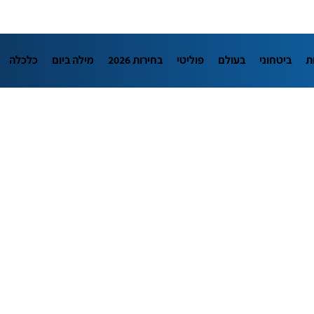
ת
ביטחוני
בעולם
פוליטי
בחירות 2026
מילה ביום
כלכלה
L
מדיני
בארץ
פלילי
חינוך
צרכנות
עיצוב ונדל"ן
TECH12
יבה
הפודקאסטים
נוסבאום מקליד
DATA
תוכניות
דרושים חדשו