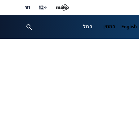
English
המגזין
הכול
ספורט
פרשנות
ת 12
business