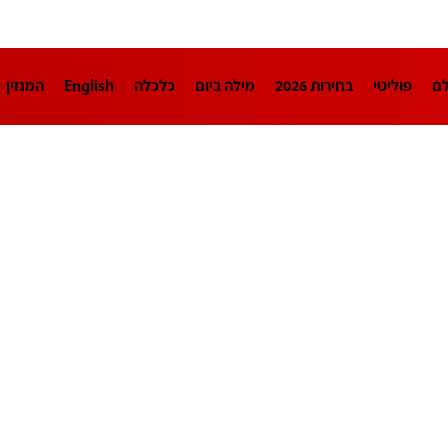
לם
פוליטי
בחירות 2026
מילה ביום
כלכלה
English
המגזין
חינוך
צרכנות
עיצוב ונדל"ן
TECH12
ספורט
פרשנות
בריאו
DA
תוכניות
דרושים חדשות 12
business