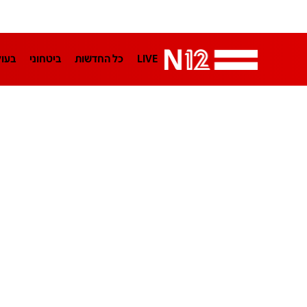
LIVE
כל החדשות
ביטחוני
בעו
LifeStyle
מדיני
בארץ
פלילי
הפודקאסטים
נוסבאום מקליד
TA