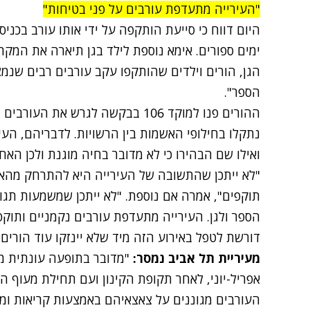
"העירייה מתעדפת עורבים על פני בטיחות"
היום דווח כי סייעת הותקפה על ידי אותו עורב בכני
ימים ספורים. אימא נוספת לילד בגן תיארה את המקרי
הגן, הורים וילדים שהותקפו עקב עורבים רבים שנמ
הספר".
ההורים פנו למוקד 106 בבקשה לגרש א
נתקלו בחילופי האשמות בין הרשויות. לדבריהם, הע
ואילו שם הבהירו כי לא מדובר בחיה מוגנת ולכן האח
"לא ייתכן שהתשובה של העירייה היא להתרחק מהאזו
תוקפים", אמרה אם נוספת. "לא ייתכן שמשמעות תגוב
הספר ולגן. העירייה מתעדפת עורבים נקמניים ותוקפנ
דורשת לטפל באירוע הזה מיד שלא יינזקו עוד הורים ו
מעיריית תל אביב נמסר:
"מדובר בתופעה עונתית מ
אפריל-יוני, לאחר תקופת הקינון ועם תחילת מעוף הפר
העורבים מגוננים על צאצאיהם באמצעות קריאות ומע