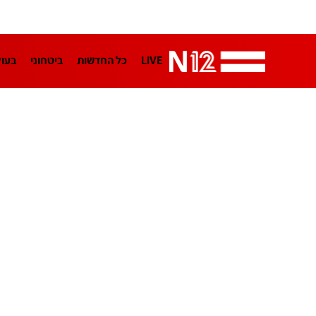
LIVE
כל החדשות
ביטחוני
בעו
LifeStyle
מדיני
בארץ
פלילי
הפודקאסטים
נוסבאום מקליד
TA