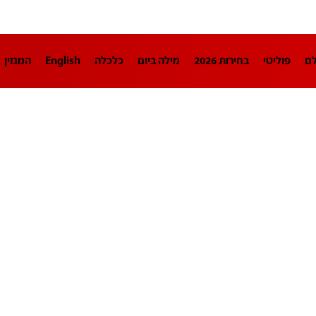
לם
פוליטי
בחירות 2026
מילה ביום
כלכלה
English
המגזין
חינוך
צרכנות
עיצוב ונדל"ן
TECH12
ספורט
פרשנות
בריאו
DA
תוכניות
דרושים חדשות 12
business