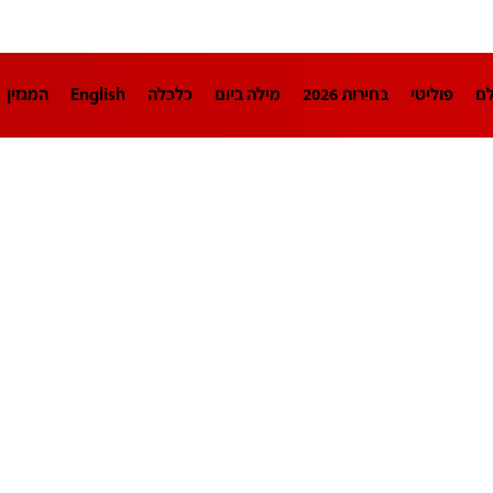
לם
פוליטי
בחירות 2026
מילה ביום
כלכלה
English
המגזין
חינוך
צרכנות
עיצוב ונדל"ן
TECH12
ספורט
פרשנות
בריאו
DA
תוכניות
דרושים חדשות 12
business