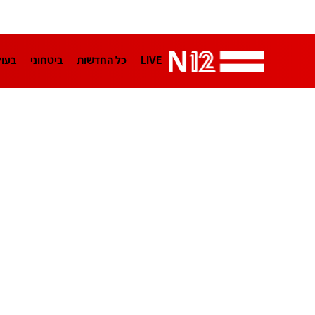
LIVE
כל החדשות
ביטחוני
בעו
LifeStyle
מדיני
בארץ
פלילי
הפודקאסטים
נוסבאום מקליד
TA