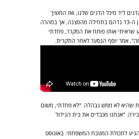
גים ליד מיכל הדגים שלנו, ואז המשיך
לבר", הסבירה האם ג'וזורי פאנייט-דיגליו. הבן יוסף בן ה-13 נדהם בתחילה מהסצנה, אך במהרה
ע שראיתי אותו פותח את המקרר, פחדתי
ה", אמר יוסף הנסער לאחר התקרית.
מרת שהיא לא ממש נבהלה. "לא פחדתי, משום
ירה. "אנחנו מכבדים את בית הגידול
להגיע לתכולת המטבח המשפחתי. באוגוסט