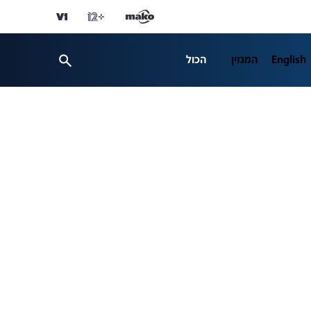
English
המגזין
הכול
ספורט
פרשנות
ת 12
business