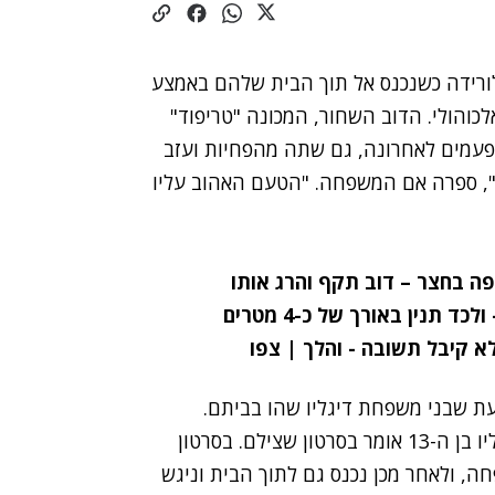
ורידה כשנכנס אל תוך הבית שלהם באמצע
כוהולי. הדוב השחור, המכונה "טריפוד"
כמה פעמים לאחרונה, גם שתה מהפחיות ועזב
", ספרה אם המשפחה. "הטעם האהוב עליו
תנין באורך של כ-4 מטרים
 קיבל תשובה - והלך | צפו
עת שבני משפחת דיגליו שהו בביתם.
"מעולם לא הייתי כל כך קרוב לדוב", נשמע ג'וזף דיגליו בן ה-13 אומר בסרטון שצילם. בסרטון
ה, ולאחר מכן נכנס גם לתוך הבית וניגש