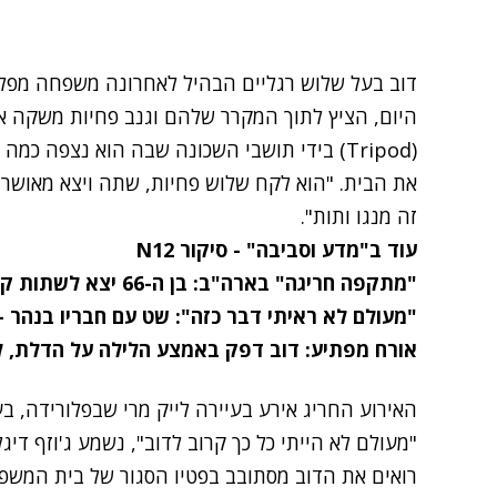
דוב בעל שלוש רגליים הבהיל לאחרונה משפחה מפל
היום, הציץ לתוך המקרר שלהם וגנב פחיות משקה אל
(Tripod) בידי תושבי השכונה שבה הוא נצפה 
את הבית. "הוא לקח שלוש פחיות, שתה ויצא מאושר
זה מנגו ותות".
עוד ב"מדע וסביבה" - סיקור N12
"מתקפה חריגה" בארה"ב: בן ה-66 יצא לשתות קפה בחצר – דוב תקף והרג אותו
"מעולם לא ראיתי דבר כזה": שט עם חבריו בנהר - ולכד 
אורח מפתיע: דוב דפק באמצע הלילה על הדלת, לא
האירוע החריג אירע בעיירה לייק מרי שבפלורידה, ב
רואים את הדוב מסתובב בפטיו הסגור של בית המשפח