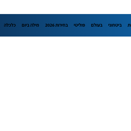
ת
ביטחוני
בעולם
פוליטי
בחירות 2026
מילה ביום
כלכלה
L
מדיני
בארץ
פלילי
חינוך
צרכנות
עיצוב ונדל"ן
TECH12
יבה
הפודקאסטים
נוסבאום מקליד
DATA
תוכניות
דרושים חדשו