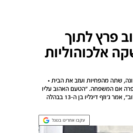
ב פרץ לתוך
קה אלכוהוליות
נה, שתה מהפחיות ועזב את הבית •
פרה אם המשפחה. "הטעם האהוב עליו
– מנגו ותות" • "מעולם לא הייתי כל כך קרוב לדוב", אמר ג'וזף דיגליו בן ה-13 בבהלה
עקבו אחרינו בגוגל