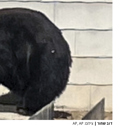
דוב שחור
|
צילום: AP, AP