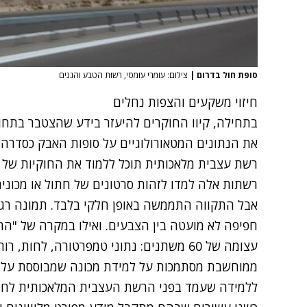
סופת חול בדרום
|
צילום: עומרי עומסי, רשות הטבע והגנים
חיזוי משקעים והצפות נחלים
בתחילה, קיוו החוקרים להיעזר בידע שהצטבר בתחום
את הנתונים המטאורולוגיים על סופות האבק כסדרה של
רשת עצבית מלאכותית תוכל ללמוד את החוקיות של ה
רשתות אלה למדו לזהות סרטונים של חתול או מכונית
אבל התקווה התממשה באופן חלקי בלבד. תמונה רגי
חפיפה לא מועטה בין הצבעים. ואילו במקרה של "הת
עצומה של 60 משתנים: נתוני טמפרטורה, לחות,
ממוחשבת מסתמכות על למידת מכונה שמבוססת על מא
ללמידה שעמד בפני הרשת העצבית המלאכותית לחיזוי