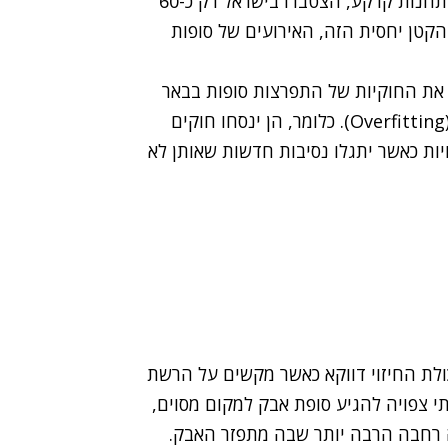
כשני עשורים שבהם מתקבל מידע מפורט מלוויינים ותחנות קרקע, הצטברו בישראל רק כ-60
 הקטן יחסית הזה, האירועים של סופות
 את החוקיות של התפרצות סופות בבאר
שבע, למשל, עלולות לסבול מבעיה של התאמת יתר (Overfitting). כלומר, הן ינסחו חוקים
יות כאשר יתגלו נסיבות חדשות שאותן לא
ולת החיזוי דווקא כאשר מקשים על הרשת
 צפויה להגיע סופת אבק למקום מסוים,
 רחבה הרבה יותר שבה מתפזר האבק.