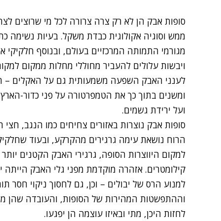
סופות אבק הן לא רק צרה צרורה לכל מי שרוצים לצ
ממש וסוגיה אקולוגית כבדת משקל. בעיות נשימה כת
מגורמי התמותה המרכזיים בעולם, ובנוסף חלקיקי א
ויבשות עלולים להעביר מחוללי מחלות ממקום למקום
לענני האבק השפעה משמעותית גם על האקלים – הם
ומשנים בתוך כך את הטמפרטורה על פני כדור-הארץ,
ועל ירידת גשמים.
סופות אבק נוצרות באזורים צחיחים כמו הנגב, חצי 
הרוח נושאת עימה גרגירים מהקרקע, ובעוד שחלקיקי
למקום היווצרות הסופה, גרגירי האבק הקטנים יותר
קילומטרים. אזהרה מוקדמת מפני גלי האבק הייתה יכ
למנוע הרס של יבולים – וכן, גם לחסוך ניקוי חסר 
וההתפשטות המהירות של הסופות, והעובדה שהן מת
לחזות היכן, מתי ובאיזו עוצמה הן יפגעו.