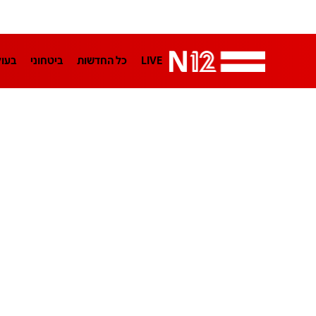
LIVE
כל החדשות
ביטחוני
בעו
LifeStyle
מדיני
בארץ
פלילי
הפודקאסטים
נוסבאום מקליד
TA