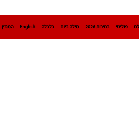
לם
פוליטי
בחירות 2026
מילה ביום
כלכלה
English
המגזין
חינוך
צרכנות
עיצוב ונדל"ן
TECH12
ספורט
פרשנות
בריאו
DA
תוכניות
דרושים חדשות 12
business