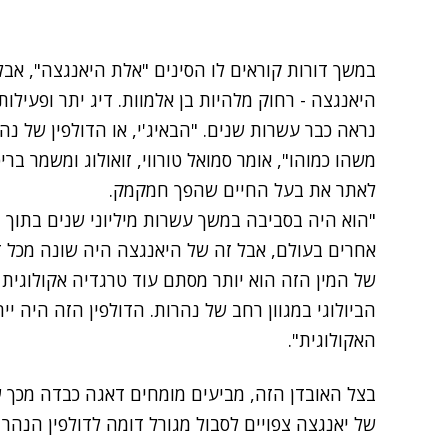
במשך דורות קוראים לו הסינים "אלת היאנגצה", אבל
היאנגצה - רחוק מלהיות בן אלמוות. דיג יתר ופעילו
נראה כבר עשרות שנים. "הבאיג'י, או הדולפין של נהר
משהו כמוהו", אומר סמואל טורווי, זואולוג ומשמר ברי
לאתר את בעל החיים שהפך חמקמק.
"הוא היה בסביבה במשך עשרות מיליוני שנים בתוך מ
אחרים בעולם, אבל זה של היאנגצה היה שונה מכל דבר
של המין הזה הוא יותר מסתם עוד טרגדיה אקולוגית - 
הביולוגי במגוון רחב של נהרות. הדולפין הזה היה יי
האקולוגית".
בצל האובדן הזה, מביעים מומחים דאגה כבדה מכך ש
של יאנגצה צפויים לסבול מגורל דומה לדולפין הנהר 