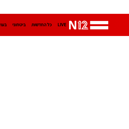
LIVE
כל החדשות
ביטחוני
בעו
LifeStyle
מדיני
בארץ
פלילי
הפודקאסטים
נוסבאום מקליד
TA