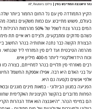
נהר היאנגצה המתייבש בסין
|
צילום: AP, Reuters
הקיץ התמודדה סין עם גל החום החמור ביותר שלה א
בעולם, פשוש מתייבש. עם כמות משקעים נמוכה מהמ
המים בנהר צנח לשפל של 50% 
כשהם סדוקים ומתבקעים, ולצידם ראו איים תת-מימי
מהרמה הטיבטית ועד לים סין המזרחי ליד שנגחאי. ה
וכוח הידרואלקטרי ליותר מ-400 מיליון איש.
רבים מאזרחי סין תלויים בנהר למחייתם, בצורה כזו
על בני האדם היא רבה. אפילו אספקת החשמל החיונ
אלפי אנשים נקטעה גם היא.
הפגיעה במגוון הביולוגי - במאות מינים מוגנים וב
הפחות מדוברים בהקשר הקיצוניות האקלימית שחווה 
הם במיימי הנהר. "היאנגצה הוא אחד הנהרות הקריטי
ביולוגי ולמערכות אקולוגיות של מים מתוקים - ואנחנ