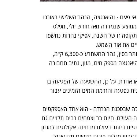
י פעם - והיאנגצה, הנהר השלישי באורכו
מוצע שנמדדה מאז חודש יולי, מפלס
מהרמות הרגילות לתקופה זו של השנה. אפיקי נהרות נחשפו
ים את אור השמש.
הבצורת הקשה כבר נתנה אותותיה בנהר החשוב ביותר בסין, נהר המשתרע כ-6,300 ק"מ,
יאנגצה מספק מים, מזון, נתיב תחבורה
 או אחרת. על כן, ההשפעה של הפגיעה בו
ית נפגעה והזרמת המים הזמינים עבור
כאלה שבסכנת הכחדה - הוא אחד האספקטים
העולם. חיות בר וצמחים רבים תלויים גם
ים ביותר בעולם מבחינה אקולוגית למגוון
ו עדיין מגלים מינים חדשים מדי שנה",