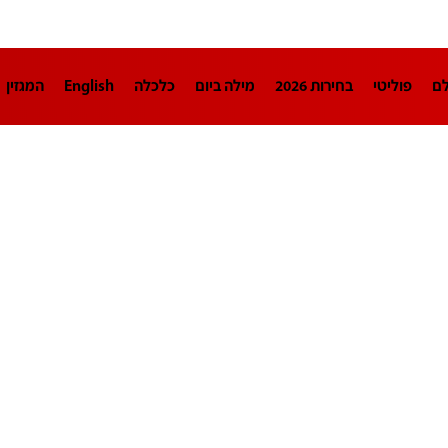
לם
פוליטי
בחירות 2026
מילה ביום
כלכלה
English
המגזין
חינוך
צרכנות
עיצוב ונדל"ן
TECH12
ספורט
פרשנות
בריאו
DA
תוכניות
דרושים חדשות 12
business