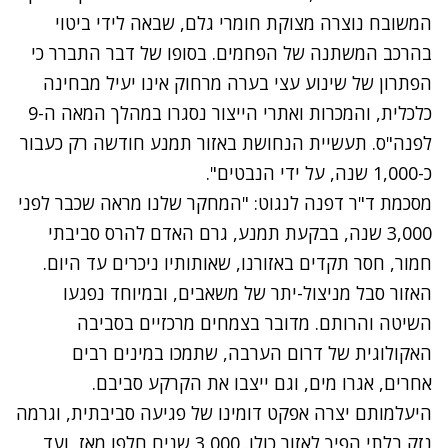
המשובח נוצרה מצוקת חומרי גלם, שבאה לידי ביטוי
בהרכב המשתנה של הפחמים. בסופו של דבר התברר כי
הפתרון של שינוע עצי בערה מרחוק אינו יעיל מבחינה
כלכלית, והמכרות ואתרי הייצור נסגרו במהלך המאה ה-9
לפנה"ס. תעשיית הנחושת באזור תמנע חודשה רק כעבור
כ-1,000 שנה, על ידי הנבטים".
מסכמת ד"ר דפנה לנגוט: "המחקר שלנו מראה שכבר לפני
3,000 שנה, בבקעת תמנע, גרם האדם להרס סביבתי
חמור, חסר תקדים באזורנו, שאותותיו ניכרים עד היום.
האזור סבל מניצול-יתר של משאבים, ובמיוחד נפגעו
השיטה והרותם. מדובר בצמחים מרכזיים בסביבה
האקולוגית של דרום הערבה, שתמכו במינים רבים
אחרים, אגרו מים, וגם ייצבו את הקרקע סביבם.
היעלמותם יצרה אפקט דומינו של פגיעה סביבתית, וגרמה
נזק בלתי הפיך לאזור כולו. 3,000 שנים חלפו מאז, ועד