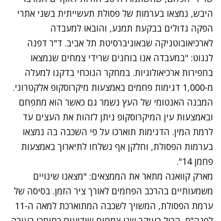
היבש, נמצאו בערמות של פסולת תעשייתית בשני אתרי
הפקה גדולים בבקעת תמנע, והובאו למעבדה
לארכיאובוטניקה שבאוניברסיטת תל אביב. ד"ר דפנה
לנגוט: "במעבדה אנו בוחנים שרידי צמחים שנמצאו
בחפירות ארכיאולוגיות. במחקר הנוכחי בדקנו למעלה
מ-1,000 דגימות פחמים באמצעות מיקרוסקופ אלקטרוני.
המבנה האנטומי של העץ נשמר גם כאשר הוא מתפחם
ובאמצעות עין המיקרוסקופ ניתן לזהות את העצים עד
לרמת המין. הדגימות תוארכו על פי השכבה בה נמצאו
בערמות הפסולת, וחלקן אף נשלחו לתיארוך באמצעות
פחמן 14".
מארק קוואנה מתאר את הממצאים: "מצאנו שינויים
משמעותיים בהרכב הפחמים לאורך ציר הזמן. בסיסה של
ערמת הפסולת, המשויך לשכבה המתוארכת למאה ה-11
לפנה"ס, הכיל בעיקר שני צמחים שידועים כחומרי בעירה