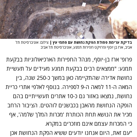
בדיקת ערימת פסולת הפקת נחושת עם פחמי עץ
|
צילום: אוניברסיטת תל
אביב, ארז בן יוסף ופרויקט חפירות תמנע, אוניברסיטת תל אביב
פרופ' ארז בן-יוסף, מנהל החפירות הארכיאולוגיות בבקעת
תמנע: "ממצאים רבים בבקעת תמנע מעידים על תעשיית
נחושת אדירה שהתקיימה כאן במשך כ-250 שנה, בין
המאה ה-11 למאה ה-9 לספירה. בנוסף לאלפי אתרי כריית
נחושת, נמצאו באזור גם כ-10 אתרים תעשייתיים בהם
הופקה הנחושת מהאבן בכבשנים לוהטים. הציבור הרחב
מכיר את הנושא תחת הכותרת 'מכרות המלך שלמה', אף
כי המכרות עצמם אינם מוזכרים במקרא.
"עם זאת, היום אנחנו יודעים ששיא הפקת הנחושת אכן