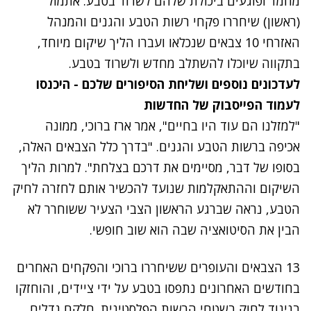
מחמד ופוגעים ביכולת שלהם לשרוד בטבע. אתמול
(ראשון) שיחררו פקחי רשות הטבע והגנים והמנהל
האזרחי 10 צבאים שנכלאו ועברו הליך שיקום מיוחד,
בתקווה שיוכלו להשתלב מחדש ולשרוד בטבע.
לעדכונים נוספים ושליחת הסיפורים שלכם - היכנסו
לעמוד הפייסבוק של החדשות
"למזלנו הם עוד היו בחיים", אמר ארז ברוכי, ממונה
אכיפה ברשות הטבע והגנים. "בדרך כלל הצבאים האלה,
בסופו של דבר, מסיימים את דרכם בצלחת". למרות הליך
השיקום וההתאקלמות שנועד להכשיר אותם לחזרה לחיק
הטבע, נראה שברגע הראשון הצבי הצעיר ששוחרר לא
הבין את הסיטואציה שבה הוא שוב חופשי.
13 הצבאים והעופרים ששיחררו ברוכי והפקחים האחרים
בחודשים האחרונים נתפסו בטבע על ידי ציידים, והוחזקו
בניגוד לחוק בשטחי הרשות הפלסטינית. חלקם גדלים