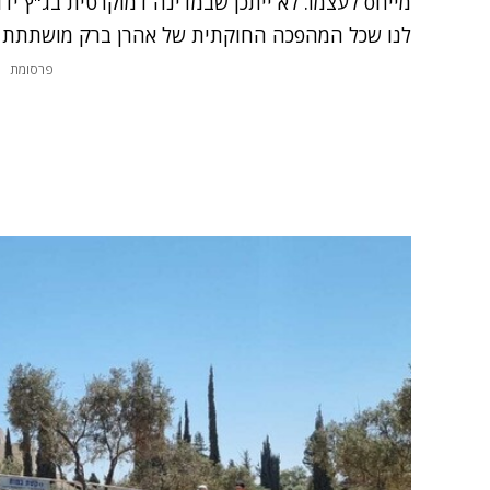
מייחס לעצמו. לא ייתכן שבמדינה דמוקרטית בג"ץ ידו
לנו שכל המהפכה החוקתית של אהרן ברק מושתתת על 
פרסומת