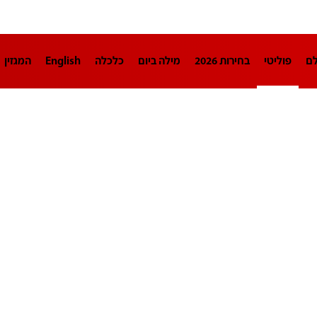
לם
פוליטי
בחירות 2026
מילה ביום
כלכלה
English
המגזין
חינוך
צרכנות
עיצוב ונדל"ן
TECH12
ספורט
פרשנות
בריאו
DA
תוכניות
דרושים חדשות 12
business