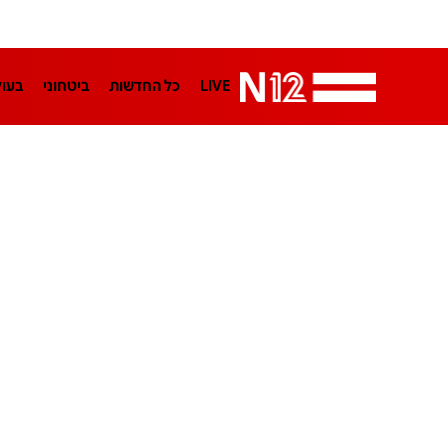
LIVE
כל החדשות
ביטחוני
בעו
LifeStyle
מדיני
בארץ
פלילי
הפודקאסטים
נוסבאום מקליד
TA