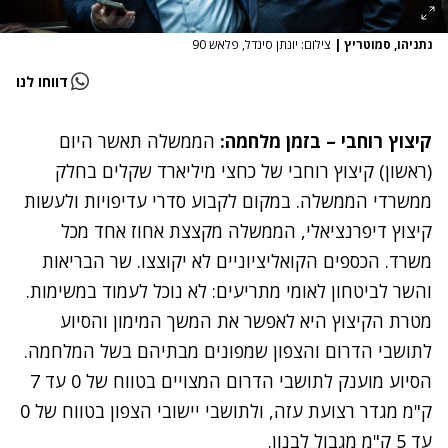
נתניהו, סמוטריץ
|
צילום: יונתן סינדל, פלאש 90
דווחו לנו
קיצוץ רוחבי – בזמן מלחמה:
הממשלה תאשר היום
(ראשון) קיצוץ רוחבי של כחצי מיליארד שקלים בחלק
ממשרדי הממשלה. במקום לקבוע סדרי עדיפויות ולעשות
קיצוץ דיפרנציאלי, הממשלה מקצצת אחוז אחד מכל
משרד. הכספים הקואליציוניים לא יקוצצו. שר הבריאות
והשר לביטחון לאומי מתריעים: לא נוכל לעמוד במשימות.
מטרת הקיצוץ היא לאפשר את המשך המימון והסיוע
לתושבי הדרום והצפון שמפונים מבתיהם בשל המלחמה.
הסיוע מוענק לתושבי הדרום המצויים בטווח של 0 עד 7
ק"מ מגדר רצועת עזה, ולתושבי יישובי הצפון בטווח של 0
עד 5 ק"מ מגבול לבנון.