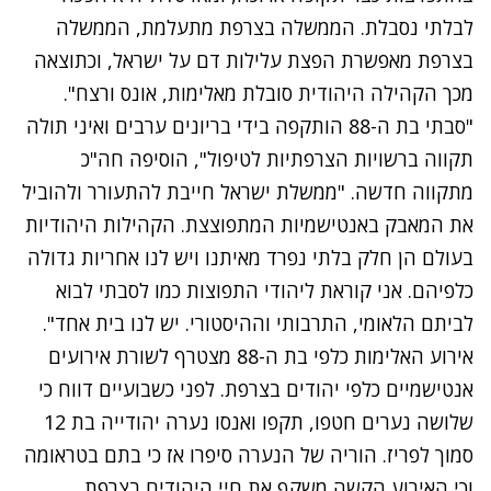
לבלתי נסבלת. הממשלה בצרפת מתעלמת, הממשלה
בצרפת מאפשרת הפצת עלילות דם על ישראל, וכתוצאה
מכך הקהילה היהודית סובלת מאלימות, אונס ורצח".
"סבתי בת ה-88 הותקפה בידי בריונים ערבים ואיני תולה
תקווה ברשויות הצרפתיות לטיפול", הוסיפה חה"כ
מתקווה חדשה. "ממשלת ישראל חייבת להתעורר ולהוביל
את המאבק באנטישמיות המתפוצצת. הקהילות היהודיות
בעולם הן חלק בלתי נפרד מאיתנו ויש לנו אחריות גדולה
כלפיהם. אני קוראת ליהודי התפוצות כמו לסבתי לבוא
לביתם הלאומי, התרבותי וההיסטורי. יש לנו בית אחד".
אירוע האלימות כלפי בת ה-88 מצטרף לשורת אירועים
אנטישמיים כלפי יהודים בצרפת. לפני כשבועיים דווח כי
שלושה נערים
חטפו, תקפו ואנסו נערה יהודייה
בת 12
סמוך לפריז. הוריה של הנערה סיפרו אז כי בתם בטראומה
וכי
האירוע הקשה משקף את חיי היהודים בצרפת
.