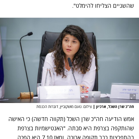
שהשניים הצליחו להימלט".
חה"כ שרן השכל, ארכיון
|
צילום: נועם מושקוביץ, דוברות הכנסת
אמש הודיעה חה"כ שרן השכל (תקווה חדשה) כי האישה
שהותקפה בצרפת היא סבתה. "האנטישמיות בצרפת
בהתפרצות כבר תקופה ארוכה, ומאז 7.10 היא הפכה