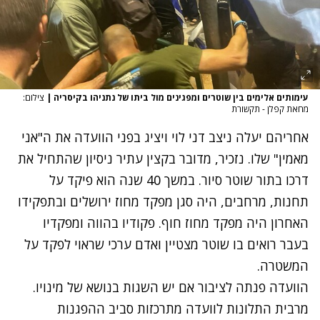
עימותים אלימים בין שוטרים ומפגינים מול ביתו של נתניהו בקיסריה
|
צילום:
מחאת קפלן - תקשורת
אחריהם יעלה ניצב דני לוי ויציג בפני הוועדה את ה"אני
מאמין" שלו. נזכיר, מדובר בקצין עתיר ניסיון שהתחיל את
דרכו בתור שוטר סיור. במשך 40 שנה הוא פיקד על
תחנות, מרחבים, היה סגן מפקד מחוז ירושלים ובתפקידו
האחרון היה מפקד מחוז חוף. פקודיו בהווה ומפקדיו
בעבר רואים בו שוטר מצטיין ואדם ערכי שראוי לפקד על
המשטרה.
הוועדה פנתה לציבור אם יש השגות בנושא של מינויו.
מרבית התלונות לוועדה מתרכזות סביב ההפגנות