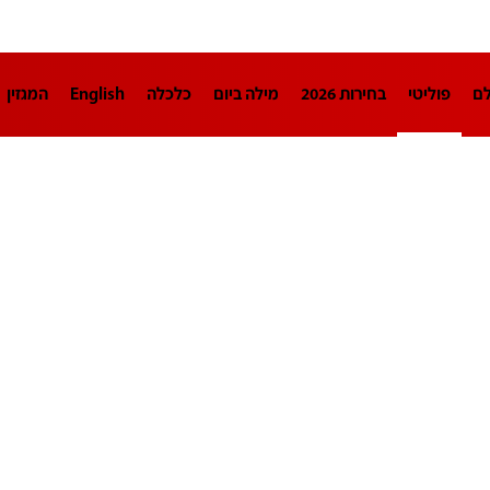
לם
פוליטי
בחירות 2026
מילה ביום
כלכלה
English
המגזין
חינוך
צרכנות
עיצוב ונדל"ן
TECH12
ספורט
פרשנות
בריאו
DA
תוכניות
דרושים חדשות 12
business