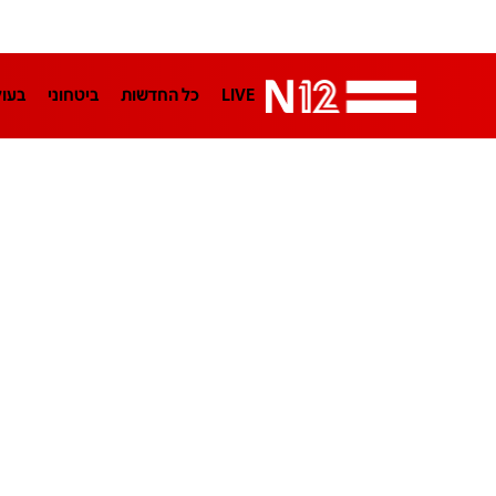
LIVE
כל החדשות
ביטחוני
בעו
LifeStyle
מדיני
בארץ
פלילי
הפודקאסטים
נוסבאום מקליד
TA