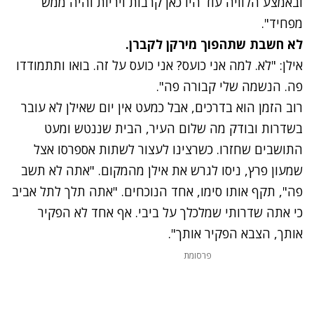
ובאמצע הלוויה עוד היו כאן קרבות ויריות והיה ממש
מפחיד".
לא חשבת שתהפוך מירקן לקברן.
אילן: "לא. למה אני כועס?
אני כועס על זה
.
בואו ותתמודדו
פה. הנשמה שלי קבורה פה".
רוב הזמן הוא בדרכים,
אבל כמעט אין יום שאילן לא עובר
בשדרות ובודק מה שלום העיר, הבית שננטש ומעט
התושבים שחזרו. כשרצינו לעצור לשתות אספרסו אצל
שמעון פרץ, ניסו לגרש את אילן מהמקום. "אתה לא תשב
פה", תקף אותו סימו, אחד הנוכחים. "אתה תלך לתל אביב
כי אתה שדרותי שמלכלך על ביבי. אף אחד לא הפקיר
אותך, הצבא הפקיר אותך"
.
פרסומת