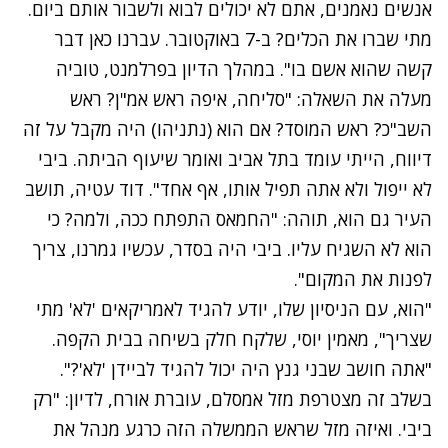
אנשים נאמנים, אתם לא יכולים לבוא ולשבור אותם ביום.
מתי שברו את הכלים? ב-7 באוקטובר. עברנו כאן דבר
קשה שהוא אשם בו". במהלך הדיון בפרלמנט, טוביה
מעלה את השאלה: "סליחה, איפה ראש אמ"ן? ראש
השב"כ? ראש המוסד? אם הוא (נתניהו) היה מקבל על זה
דיווח
,
הייתי עומד בתל אביב ואומר שיעוף הביתה
.
ביבי
לא ייפול ולא אתה תפיל אותו, אף אחד"
.
דוד עטיה, תושב
העיר גם הוא, תוהה: "החמאס התפתח ככה, ולמה? כי
הוא לא השגיח עליו. ביבי היה בסדר, עכשיו גמרנו
,
צריך
לפנות את המקום".
"הוא, עם הניסיון שלו,
יודע להגיד לאמריקאים 'לא' מתי
שצריך", מאמין יוסי, שלקח חלק בשיחה בבית הקפה.
"אתה חושב שבני גנץ היה יכול להגיד לביידן 'לא'?".
בשלב זה מצטרפת מזל אמסלם, עוברת אורח, לדיון: "רק
ביבי. ואיזה מזל שראש הממשלה הזה כרגע מנהל את