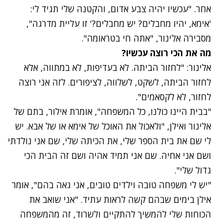
אחר. "עכשיו יהיה צבע אדום, והקטנה שלי תגיד לי:
'אימא, יהיו מחבלים? יש מחבלים
?' זו עליית מדרגה",
מסבירה אלינור, "אתה חי בטראומה".
מה את הכי רוצה עכשיו?
אלינור: "לחזור הביתה.
לא בעדיפות, לא במתווה, אלא
לחזור הביתה, לשקט, לשלווה, לציפורים. לזה אני רוצה
לחזור, לא לקסאמים".
"בבית היינו כולנו, כל המשפחה", אומרת אילור, בתם של
אלינור ואילן, "ולאכול את האוכל של אימא או של אבא. יש
לי שם את בית הספר שלי, את הכיתה שלי, שם אני נולדתי
ושם אני אחיה. שם אני תמיד אהיה ושם זה הבית הכי
גדול שלי".
"יש לי משפחה טובה וילדים טובים,
אני גאה בהם", אומר
אילן בימים שבהם קשה לראות עתיד. "אני שואב את
הכוחות שלי להמשיך להתקיים ולשרוד
,
זה מהמשפחה