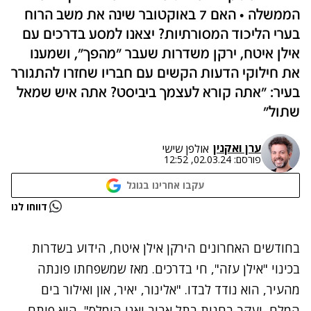
הממשלה • האם 7 באוקטובר שינה את משב הרוח
בערי הליכוד המסורתיות? יצאנו למסע בדרכים עם
אילן איטח, ירקן משדרות שעבר "מהפך", ושמענו
את חילוקי הדעות הקשים עם חבריו שחזרו להתגורר
בעיר: "אתה קורא לעצמך ביביסט? אתה איש שמאל
שתול"
ערן ואקנין
אולפן שישי
פורסם:
02.03.24, 12:52
עקבו אחרינו בגוגל
נתקלנו בבעיה
דווחו לנו
נסה שוב
בחודשים האחרונים הירקן אילן איטח, הידוע בשדרות
בכינוי "אילן עזה", חי בדרכים.
מאז שמשפחתו פונתה
מהעיר, הוא נודד לבדו. "אלינור, יאיר, און ואילור בים
המלח
,
יעקב בחנות בתל אביב ואני הומלס", הוא פותח.