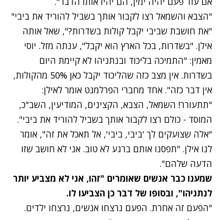
אם עוד פעם יהיה ימין, הם יהיו אותו הדבר".
"הצבא והשמאל רצו לקבור אותך בשביל להוריד את ביבי"
"את חושבת שביבי יקבל קולות בשדרות?", שאל אותה
אילן. "בשדרות, בכל הארץ הוא יקבל", ענתה מזל. יוסי
מאמין: "התמיכה בליכוד ובנתניהו לא קיימת היום
בשדרות. אין מצב כזה שהליכוד יקבל כאן 50% מהקולות,
אין דבר כזה". אחד מחברי הפרלמנט אומר לאילן:
"תתעורר! השמאל, הצבא, הקצינים, המודיעין, השב"כ,
המוסד - כולם רצו לקבור אותך בשביל להוריד את ביבי".
"אלה שצועקים לך 'ביבי, ביבי', אל תאכל את זה", אומר
לנו אילן. "תפסנו אותם ברגע לא טוב.
אני לא חושב שזו
הדעה שלהם".
שמענו כבר אנשים שאומרים "זהו, אני לא מצביע יותר
לנתניהו", ובסופו של דבר כן הצביעו לו.
"הפעם זה אחרת. הפעם נרצחו אנשים, נרצחו ילדים.