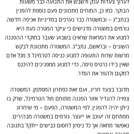
לערוך צעדות ענק ולשבש את התנועה כבר משעות
הבוקר. כמו כן, המוחים מתכוונים פעם נוספת להפגין
בנתב"ג – ובמשטרה כבר נערכים במדיניות אכיפה חדשה.
גורמים במשטרה מדגישים כי עיקר המטרה כעת היא
למנוע את המראות שראינו בשבוע שעבר במוקדי ההפגנה
השונים – ובראשם, נתב"ג. המשטרה מתכוונת לבקש
מרשות שדות התעופה למנוע כניסה לטרמינל 3 מכל אדם
שאין בידו כרטיס טיסה, כדי למנוע ממפגינים להיכנס
למקום ולהפר את הסדר.
נתקלנו בבעיה
מדובר בצעד חריג, ועם זאת כפתרון המסתמן. המשטרה
נסה שוב
צפויה להגדיר אזור הפגנה מתוחם מול הטרמינל, שרק בו
ניתן יהיה להפגין. לפי המשטרה, הפעם – מי שיחרוג
ממתחם זה יעוכב או ייעצר. גורמים במשטרה מבהירים:
נאפשר מחאה אך כל ניסיון לחסום כבישים ייתקל בתגובה