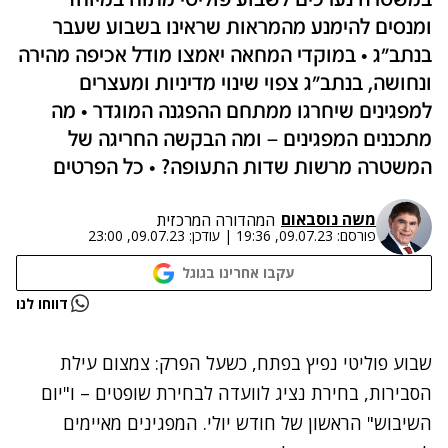
במשטרה נערכים לשבוע פוליטי מתוח במיוחד
ומנסים להימנע מהמראות שראינו בשבוע שעבר
בנתב"ג • במוקדי המחאה יאמצו מודל אכיפה מהירה
ונחושה, בנתב"ג צפוי שינוי מדיניות ומעצרים
למפגינים שיחרגו ממתחם ההפגנה המוגדר • מה
מתכננים המפגינים – ומה הבקשה החריגה של
המשטרה מרשות שדות התעופה? • כל הפרטים
משה נוסבאום
המהדורה המרכזית
פורסם:
09.07.23, 19:36
|
עודכן:
09.07.23, 23:00
עקבו אחרינו בגוגל
נתקלנו בבעיה
דווחו לנו
נסה שוב
שבוע פוליטי נפיץ בפתח, כשעל הפרק: צמצום עילת
הסבירות, בחירת נציג לוועדה לבחירת שופטים – ו"יום
השיבוש" הראשון של חודש יולי. המפגינים מאיימים