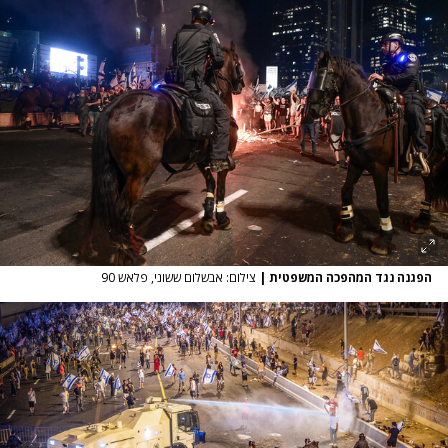
הפגנה נגד המהפכה המשפטית
|
צילום: אבשלום ששוני, פלאש 90