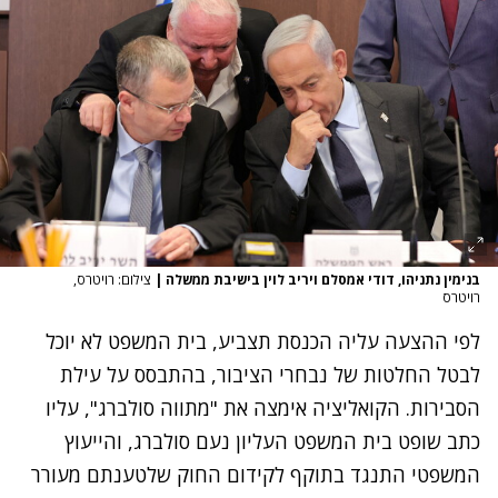
בנימין נתניהו, דודי אמסלם ויריב לוין בישיבת ממשלה
|
צילום: רויטרס,
רויטרס
לפי ההצעה עליה הכנסת תצביע, בית המשפט לא יוכל
לבטל החלטות של נבחרי הציבור, בהתבסס על עילת
הסבירות. הקואליציה אימצה את "מתווה סולברג", עליו
כתב שופט בית המשפט העליון נעם סולברג, והייעוץ
המשפטי התנגד בתוקף לקידום החוק שלטענתם מעורר