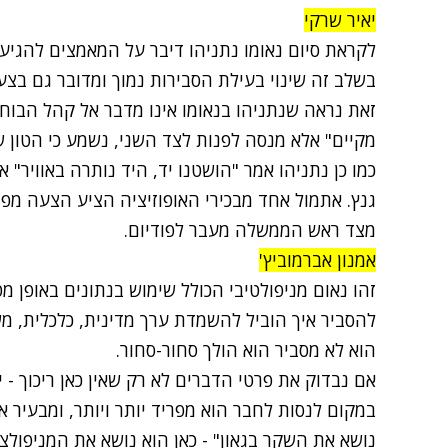
יאיר שרקי
לקראת סיום נאומו נתניהו דיבר על המאמצים להגיע
בשלב זה שינוי בעילת הסבירות נמוך ומדובר גם בצ
זאת נראה שנתניהו בנאומו אינו מדבר אל קהל הבוח
מקיים" אלא מנסה לפנות לצד השני, נשמע כי הטון ש
כמו כן נתניהו אמר "הושטנו יד, היד נותרה באוויר"
גנץ. אתמול אחד מבכירי האופוזיציה הציע הצעה מפ
מצד ראש הממשלה מעבר לפודיום.
אמנון אברמוביץ'
זהו נאום מניפולטיבי הכולל שימוש בנתונים באופן מט
להסביר איך הוביל להשמדת ערך מדינית, כלכלית, מש
הוא לא מסביר הוא הולך סחור-סחור.
אם נבדוק את פרטי הדברים לא רק שאין כאן ריכוך -
במקום לנסות לחבר הוא מפריד יותר ויותר, ומבעיר א
נושא את השקר בגאון" - כאן הוא נושא את המניפולצי