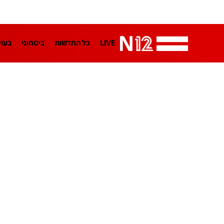
LIVE
כל החדשות
ביטחוני
בעו
LifeStyle
מדיני
בארץ
פלילי
הפודקאסטים
נוסבאום מקליד
TA