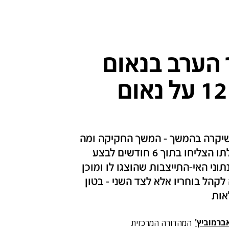
 הערב בנאום
שלו | פרשני חדשות 12 על נאום
 שיקרה בהמשך - המשך החקיקה ומה
הצעד הבא של הממשלה • אמנון: נתניהו וממשלתו הצליחו בתוך 6 חודשים לבצע
תוני האי-התייצבות שהוצגו לו ומוכן
 לקהל בוחריו אלא לצד השני - בטון
אות
ברמוביץ'
המהדורה המרכזית