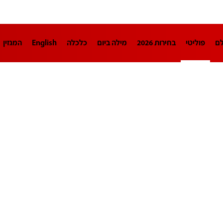
לם
פוליטי
בחירות 2026
מילה ביום
כלכלה
English
המגזין
חינוך
צרכנות
עיצוב ונדל"ן
TECH12
ספורט
פרשנות
בריאו
DA
תוכניות
דרושים חדשות 12
business