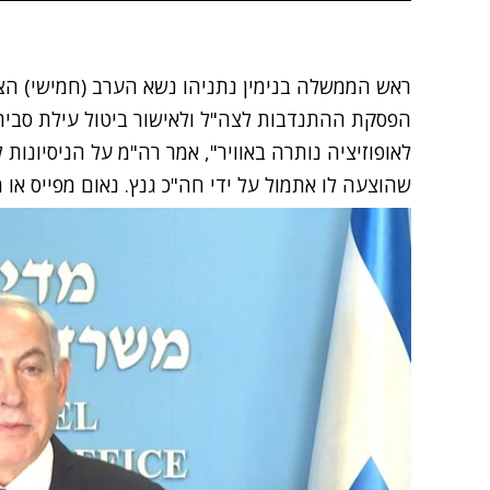
ראש הממשלה בנימין נתניהו נשא הערב (חמישי) הצ
הפסקת ההתנדבות לצה"ל ולאישור ביטול עילת סבירו
לאופוזיציה נותרה באוויר", אמר רה"מ על הניסיונו
שהוצעה לו אתמול על ידי חה"כ גנץ. נאום מפייס או מפלג? פרשני 