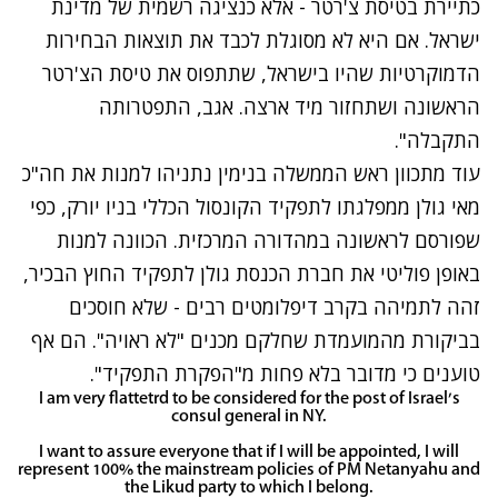
כתיירת בטיסת צ'רטר - אלא כנציגה רשמית של מדינת
ישראל. אם היא לא מסוגלת לכבד את תוצאות הבחירות
הדמוקרטיות שהיו בישראל, שתתפוס את טיסת הצ'רטר
הראשונה ושתחזור מיד ארצה. אגב, התפטרותה
התקבלה".
עוד מתכוון ראש
הממשלה בנימין נתניהו למנות את חה"כ
מאי גולן ממפלגתו לתפקיד הקונסול הכללי בניו יורק
, כפי
שפורסם לראשונה במהדורה המרכזית. הכוונה למנות
באופן פוליטי את חברת הכנסת גולן לתפקיד החוץ הבכיר,
זהה לתמיהה בקרב דיפלומטים רבים - שלא חוסכים
בביקורת מהמועמדת שחלקם מכנים "לא ראויה". הם אף
טוענים כי מדובר בלא פחות מ"הפקרת התפקיד".
I am very flattetrd to be considered for the post of Israel's
consul general in NY.
I want to assure everyone that if I will be appointed, I will
represent 100% the mainstream policies of PM Netanyahu and
the Likud party to which I belong.