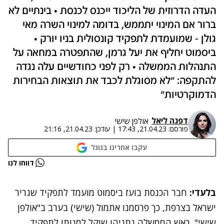
העדה הדרוזית של הליכוד ייכנס לכנסת • בינתיים לא
ברור אם המינוי יתממש, בדומה למינוי השרה מאי
גולן - שמועמדת לתפקיד קונסולית בניו יורק •
ביסמוט יחליף את יעל גרמן, שהתפטרה במחאה על
התנהלות הממשלה • רק לפני כחודשיים עלה נגדה
להתקפה: "לא מסוגלת לכבד את תוצאות הבחירות
הדמוקרטיות"
דפנה ליאל
אולפן שישי
פורסם:
21.04.23, 17:43
|
עודכן:
21.04.23, 21:16
עקבו אחרינו בגוגל
נתקלנו בבעיה
דווחו לנו
נסה שוב
בלעדי:
חבר הכנסת בועז ביסמוט מועמד לתפקיד שגריר
ישראל בצרפת, כך פרסמנו אתמול (שישי) בערב ב"אולפן
שישי". ראש הממשלה נתניהו שוקל למנותו לתפקיד