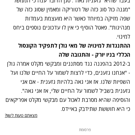
בעבר שהיא "גזענית גאה". סגן הדובר ענה כי הממשל
"מגנה כול סוג כזה של רטוריקה ומאמין שסוג כזה של
שפה מזיקה במיוחד כאשר היא מועצמת בעמדות
מנהיגות". פאטל הוסיף כי אין לו עדכונים נוספים ביחס
למינוי.
ההתנגדות למינויה של מאי גולן לתפקיד הקונסול
הכללי בניו יורק - והתגובה שלה
ב-2012 בהפגנה נגד מסתננים ומבקשי מקלט אמרה גולן
- "אנחנו גזענים, כדי לרצות לשמור על החיים שלנו ועל
השפיות שלנו. אז אני גאה בלהיות גזענית - אם אני
גזענית בשביל לשמור על החיים שלי, אז אני גאה".
והוסיפה שהיא מסרבת לאכול עם מבקשי מקלט אפריקאים
כי היא חוששת שתידבק באיידס.
מצאתם טעות לשון?
פרסומת