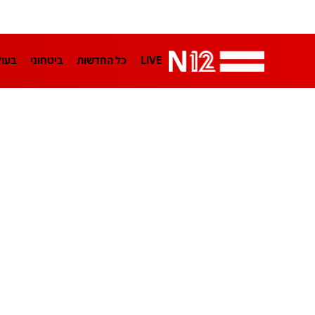
LIVE
כל החדשות
ביטחוני
בעו
LifeStyle
מדיני
בארץ
פלילי
הפודקאסטים
נוסבאום מקליד
TA