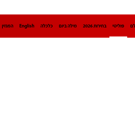
לם
פוליטי
בחירות 2026
מילה ביום
כלכלה
English
המגזין
חינוך
צרכנות
עיצוב ונדל"ן
TECH12
ספורט
פרשנות
בריאו
DA
תוכניות
דרושים חדשות 12
business