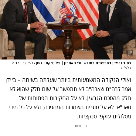
לפיד וביידן בפגישתם בחודש יולי האחרון
|
צילום: קובי גדעון / לע"מ, קובי גדעון
/ לע"מ
ואולי הנקודה המשמעותית ביותר שעלתה בשיחה – ביידן
אמר לרה"מ שארה"ב לא תתפשר על שום חלק שהוא לא
חלק מהסכם הגרעין. לא על החקירות הפתוחות של
סאב"א, לא על סוגיית משמרות המהפכה, ולא על כל מיני
מסלולים עוקפי סנקציות.
פרסומת