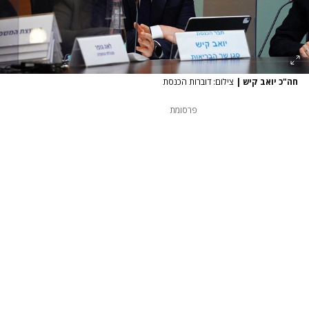
חה"כ יואב קיש
|
צילום: דוברות הכנסת
פרסומת