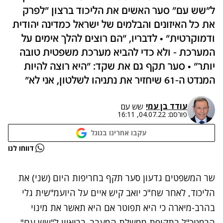
ל"שש עם" סער האשים את הליכוד ברצון "לפרק
את כל האיזונים והבלמים של ישראל כמדינה יהודית
ודמוקרטית" • לדבריו, "הם רוצים להלך אימים על
המערכת - ולא כדי להביא מערכת משפטית טובה
יותר" • סער תקף גם את שקד: "היא רוצה להיות
המנדט ה-61 שיחזיר את נתניהו לשלטון, אני לא"
עודד בן עמי
שש עם
פורסם:
04.07.22, 16:11
עקבו אחרינו בגוגל
נתקלנו בבעיה
דווחו לנו
נסה שוב
שר המשפטים גדעון סער תקף בחריפות היום (שני) את
הליכוד, לאחר שח"כ יואב קיש
איים על היועמ"שית גלי
בהרב-מיארה
כי היא תפוטר אם היא תאשר את מינוי
הרמטכ"ל בתקופת ממשלת המעבר. בריאיון ל"שש עם"