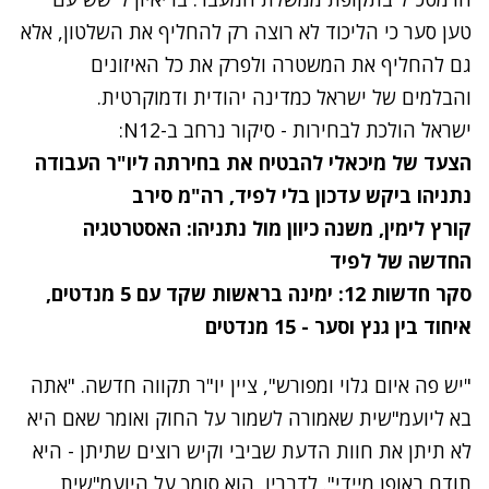
טען סער כי הליכוד לא רוצה רק להחליף את השלטון, אלא
גם להחליף את המשטרה ולפרק את כל האיזונים
והבלמים של ישראל כמדינה יהודית ודמוקרטית.
ישראל הולכת לבחירות - סיקור נרחב ב-N12:
הצעד של מיכאלי להבטיח את בחירתה ליו"ר העבודה
נתניהו ביקש עדכון בלי לפיד, רה"מ סירב
קורץ לימין, משנה כיוון מול נתניהו: האסטרטגיה
החדשה של לפיד
סקר חדשות 12: ימינה בראשות שקד עם 5 מנדטים,
איחוד בין גנץ וסער - 15 מנדטים
"יש פה איום גלוי ומפורש", ציין יו"ר תקווה חדשה. "אתה
בא ליועמ"שית שאמורה לשמור על החוק ואומר שאם היא
לא תיתן את חוות הדעת שביבי וקיש רוצים שתיתן - היא
תודח באופן מיידי". לדבריו, הוא סומך על היועמ"שית