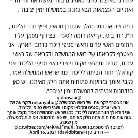
עתידנו בארצנו. כולנו מאמינים בזה ונעשה את זה יחד -
ואת יום העצמאות הבא נחגוג בממשלת ימין יציבה".
במה שנראה כמו מהלך שתוכנן מראש, צייץ חבר הליכוד,
ח"כ דוד ביטן, קריאה דומה לסער - בצירוף מסמך עליו
חתומים ראשי ערים וראשי סניפי ליכוד ברחבי הארץ: "אני
מצטרף לקריאתו של ראש הממשלה ולקריאה של ראשי
ערים, סגנים וממלאי מקום ויושבי ראש סניפי הליכוד. אני
קורא לך חזור הביתה לליכוד, כמו שראש הממשלה אמר,
נקבל אותך בזרועות פתוחות אתה חלק מאיתנו, יש כאן
הזדמנות אמיתית לממשלת ימין יציבה".
@gidonsaar
אני מצטרף לקריאתו של ראש הממשלה
@netanyahu
ולקריאה של
ראשי ערים, סגנים וממלאי מקום ויושבי ראש סניפי הליכוד.
אני קורא לך חזור הביתה לליכוד, כמו שראש הממשלה אמר, נקבל אותך
בזרועות פתוחות אתה חלק מאיתנו, יש כאן הזדמנות אמיתית לממשלת
ימין יציבה.
(רצ"ב חלק ממכתב השטח).
pic.twitter.com/44K49JFmuX
— דוד ביטן (@davidbitan)
April 16, 2021