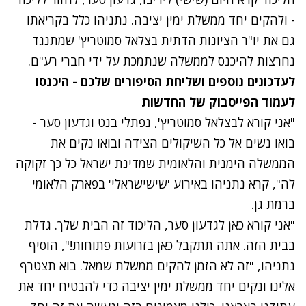
- ולהקים יחד ממשלת ימין יציבה. נתניהו כלל בקריאתו
גם את יו"ר הציונות הדתית בצלאל סמוטריץ' שמתנגד
נחרצות להיכנס לממשלה שנתמכת על ידי חברי רע"ם.
לעדכונים נוספים ושליחת הסיפורים שלכם - היכנסו
לעמוד הפייסבוק של החדשות
"אני קורא לבצלאל סמוטריץ', נפתלי בנט וגדעון סער -
בואו נשים אל כל השיקולים הצידה ובואו נקים את
הממשלה הימנית והלאומית שמדינת ישראל כל כך זקוקה
לה", קרא נתניהו באירוע 'שישישראלי' בפארק הלאומי
ברמת גן.
"אני קורא כאן לגדעון סער, הליכוד זה הבית שלך. גדלת
בבית הזה. אתה תתקבל כאן בזרועות פתוחות!", הוסיף
נתניהו, "זה לא הזמן להקים ממשלת שמאל. בוא תצטרף
אלינו ונקים יחד ממשלת ימין יציבה כדי להבטיח יחד את