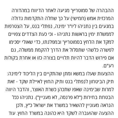
ההבהרה של סמוטריץ' מגיעה לאחר הדיווח במהדורה
המרכזית אמש (חמישי) על כך שחלה התקדמות גדולה
במגעים בין נתניהו ליו"ר ימינה, נפתלי בנט, על הצטרפות
לממשלת ימין בראשות נתניהו - וכי כעת הצדדים צפויים
למקד את הלחץ בסמוטריץ' ובמפלגתו
, כדי שאולי יסכימו
לפשרה כלשהי שתסלול את הדרך להקמת ממשלה, גם
אם פירוש הדבר להיות תלויים בצורה כזו או אחרת בקולות
רע"ם.
ההצעות שעלו במשא ומתן שהתקיים בין הליכוד לימינה:
תיק הביטחון לנפתלי בנט ותיק החוץ לאיילת שקד - זאת
למרות שבימינה שאפו שתכהן כשרת האוצר, והדבר היווה
הבטחת בחירות ("לא פרנסה, לא מעניין"). נתניהו ככל
הנראה מעוניין להשאיר במשרד את ישראל כ"ץ, ולכן
ההצעה שהועברה לשקד היא כהונה במשרד החוץ. עוד