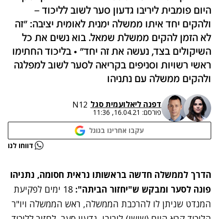
היום פומבית ליריבו גדעון סער לשוב לליכוד –
ולהקים יחד איתו ממשלה ימנית לאומית יציבה: "זה
לא הזמן להקים ממשלת שמאל. בוא נשים את כל
השיקולים בצד, נעשה את זה יחד" • בליכוד החתימו
ראשי רשויות וסניפים בקריאה לסער לשוב למפלגה
ולהקים ממשלה עם נתניהו
דפנה ליאל
ו
עמית סגל
N12
פורסם:
16.04.21, 11:36
עקבו אחרינו בגוגל
נתקלנו בבעיה
דווחו לנו
נסה שוב
הדרך לממשלה חדשה בראשותו נראית חסומה, נתניהו
פונה לסער ומבקש ש"יחזור הביתה":
18 ימים לפקיעת
המנדט שניתן לו להרכבת הממשלה, ראש הממשלה ויו"ר
הליכוד קרא היום (שישי) ליריבו, גדעון סער, לחזור לליכוד